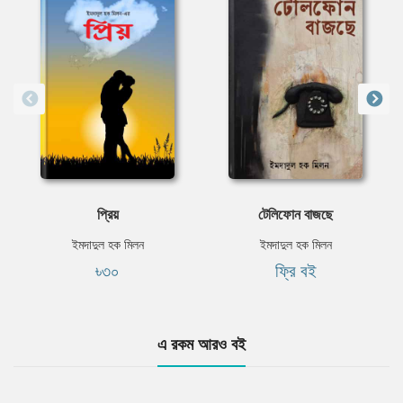
প্রিয়
টেলিফোন বাজছে
ইমদাদুল হক মিলন
ইমদাদুল হক মিলন
৳৩০
ফ্রি বই
এ রকম আরও বই