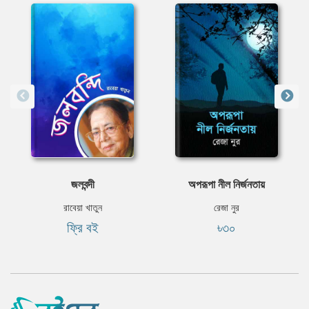
জলবন্দী
অপরূপা নীল নির্জনতায়
রাবেয়া খাতুন
রেজা নুর
ফ্রি বই
৳৩০