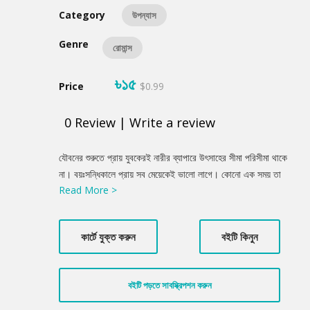
Category
উপন্যাস
Genre
রোমান্স
৳১৫
Price
$0.99
0
Review
|
Write a review
Product
যৌবনের শুরুতে প্রায় যুবকেরই নারীর ব্যাপারে উৎসাহের সীমা পরিসীমা থাকে
Summery
না। বয়ঃসন্ধিকালে প্রায় সব মেয়েকেই ভালো লাগে। কোনো এক সময় তা
Read More >
স্মৃতিচারণ করে। এ নিয়ে ‘প্রিয় নারীজাতি’ উপন্যাসে সুন্দরভাবে বর্ণিত হয়েছে।
কার্টে যুক্ত করুন
বইটি কিনুন
বইটি পড়তে সাবস্ক্রিপশন করুন