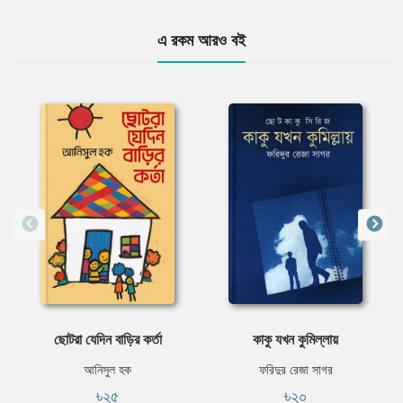
এ রকম আরও বই
ছোটরা যেদিন বাড়ির কর্তা
কাকু যখন কুমিল্লায়
আনিসুল হক
ফরিদুর রেজা সাগর
৳২৫
৳২০