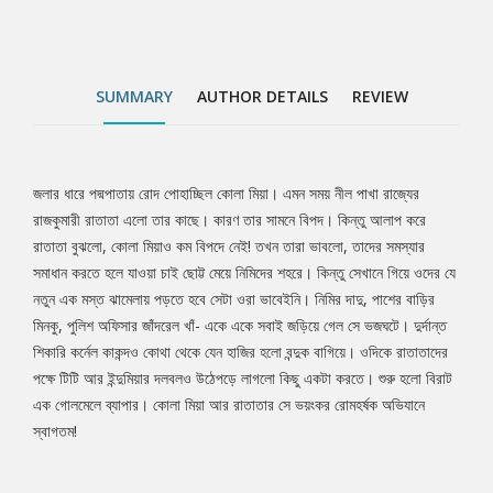
গোলমেলে ব্যাপার। কোলা মিয়া আর রাতাতার সে ভয়ংকর রোমহর্ষক অভিযানে
স্বাগতম!
SUMMARY
AUTHOR DETAILS
REVIEW
জলার ধারে পদ্মপাতায় রোদ পোহাচ্ছিল কোলা মিয়া। এমন সময় নীল পাখা রাজ্যের
Tab
রাজকুমারী রাতাতা এলো তার কাছে। কারণ তার সামনে বিপদ। কিন্তু আলাপ করে
রাতাতা বুঝলো, কোলা মিয়াও কম বিপদে নেই! তখন তারা ভাবলো, তাদের সমস্যার
Article
সমাধান করতে হলে যাওয়া চাই ছোট্ট মেয়ে নিমিদের শহরে। কিন্তু সেখানে গিয়ে ওদের যে
নতুন এক মস্ত ঝামেলায় পড়তে হবে সেটা ওরা ভাবেইনি। নিমির দাদু, পাশের বাড়ির
মিনকু, পুলিশ অফিসার জাঁদরেল খাঁ- একে একে সবাই জড়িয়ে গেল সে ভজঘটে। দুর্দান্ত
শিকারি কর্নেল কাকন্দও কোথা থেকে যেন হাজির হলো বন্দুক বাগিয়ে। ওদিকে রাতাতাদের
পক্ষে টিটি আর ইন্দুমিয়ার দলবলও উঠেপড়ে লাগলো কিছু একটা করতে। শুরু হলো বিরাট
এক গোলমেলে ব্যাপার। কোলা মিয়া আর রাতাতার সে ভয়ংকর রোমহর্ষক অভিযানে
স্বাগতম!