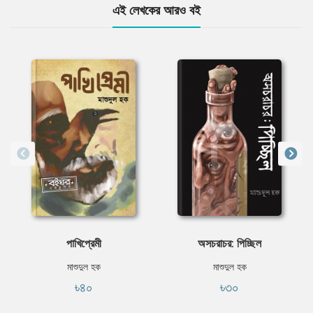
এই লেখকের আরও বই
পাখিপ্রেমী
অসচরাচর: পিচ্ছিল
মাশুদুল হক
মাশুদুল হক
৳৪০
৳৩০