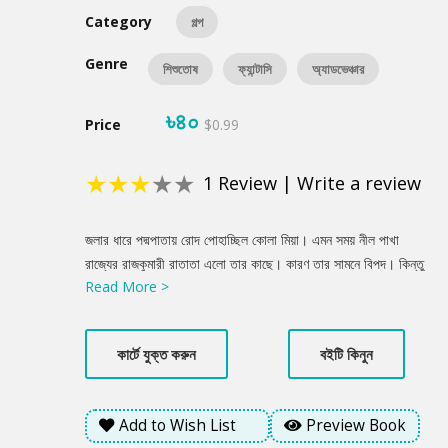
Category
গল্প
Genre
শিশুতোষ
ফ্যান্টাসি
অ্যাডভেঞ্চার
৳৪০
Price
$0.99
★
★
★
★
★
1
Review
|
Write a review
Product
জলার ধারে পদ্মপাতায় রোদ পোহাচ্ছিল কোলা মিয়া। এমন সময় নীল পাখা
Summery
রাজ্যের রাজকুমারী রাতাতা এলো তার কাছে। কারণ তার সামনে বিপদ। কিন্তু
Read More >
আলাপ করে রাতাতা বুঝলো, কোলা মিয়াও কম বিপদে নেই! তখন তারা ভাবলো,
তাদের সমস্যার সমাধান করতে হলে যাওয়া চাই ছোট্ট মেয়ে নিমিদের শহরে।
কিন্তু সেখানে গিয়ে ওদের যে নতুন এক মস্ত ঝামেলায় পড়তে হবে সেটা ওরা
কার্টে যুক্ত করুন
বইটি কিনুন
ভাবেইনি। নিমির দাদু, পাশের বাড়ির মিনকু, পুলিশ অফিসার জাঁদরেল খাঁ- একে
একে সবাই জড়িয়ে গেল সে ভজঘটে। দুর্দান্ত শিকারি কর্নেল কাকন্দও কোথা
থেকে যেন হাজির হলো বন্দুক বাগিয়ে। ওদিকে রাতাতাদের পক্ষে টিটি আর
Add to Wish List
Preview Book
ইন্দুমিয়ার দলবলও উঠেপড়ে লাগলো কিছু একটা করতে। শুরু হলো বিরাট এক