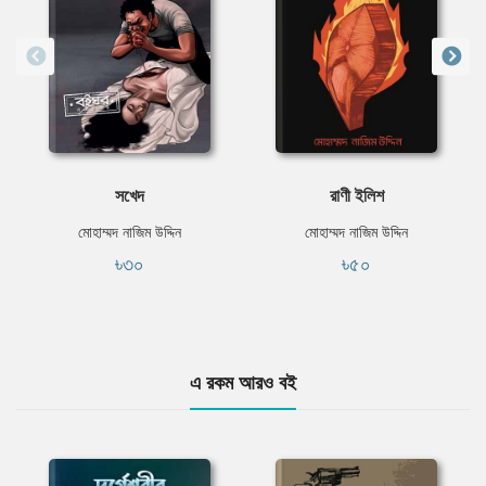
সখেদ
রাণী ইলিশ
মোহাম্মদ নাজিম উদ্দিন
মোহাম্মদ নাজিম উদ্দিন
৳৩০
৳৫০
এ রকম আরও বই