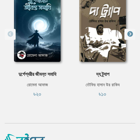
দুর্গেশ্বরীর জীবন্ত সমাধি
দ্য ট্র্যাপ
রোমেনা আফাজ
তৌফির হাসান উর রাকিব
৳২০
৳১০