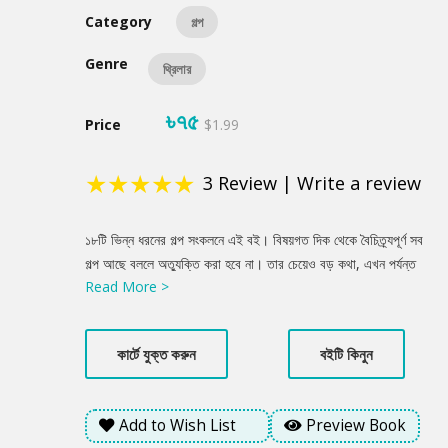
Category
গল্প
Genre
থ্রিলার
৳৭৫
Price
$1.99
★
★
★
★
★
3
Review
|
Write a review
Product
১৮টি ভিন্ন ধরনের গল্প সংকলনে এই বই। বিষয়গত দিক থেকে বৈচিত্র্যপূর্ণ সব
Summery
গল্প আছে বললে অত্যুক্তি করা হবে না। তার চেয়েও বড় কথা, এখন পর্যন্ত
Read More >
লেখকের কাছে যে কাজগুলো বেশি ভালো লাগে তার বেশ কয়েকটি এই গল্পগ্রন্থে
স্থান পেয়েছে।
কার্টে যুক্ত করুন
বইটি কিনুন
Add to Wish List
Preview Book