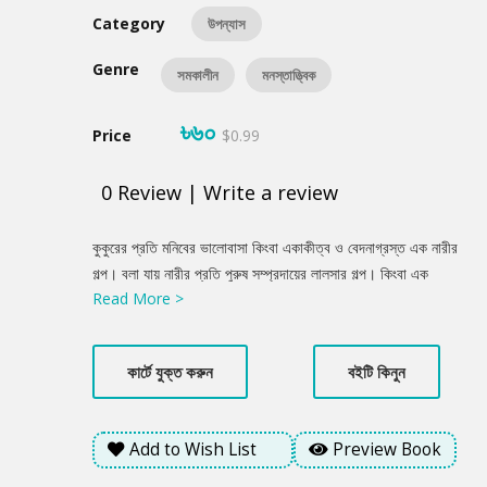
Category
উপন্যাস
Genre
সমকালীন
মনস্তাত্ত্বিক
৳৬০
Price
$0.99
0
Review
|
Write a review
Product
কুকুরের প্রতি মনিবের ভালোবাসা কিংবা একাকীত্ব ও বেদনাগ্রস্ত এক নারীর
Summery
গল্প। বলা যায় নারীর প্রতি পুরুষ সম্প্রদায়ের লালসার গল্প। কিংবা এক
Read More >
সৃজনশীল কিশোরীর কলমের প্রতিভা যেন জানান দেয় তার সত্তাকে টিকে রাখার
লড়াই। মানব জীবন আর পশুর জীবন কখনো কখনো একই রকম হয়; যা কাজলী,
কুকুর বিট্টু ও তার মনিব মিরুর জীবনে ঘটে। তারা একসময় একই সরলরেখায়
কার্টে যুক্ত করুন
বইটি কিনুন
এসে দাঁড়ায়......
Add to Wish List
Preview Book