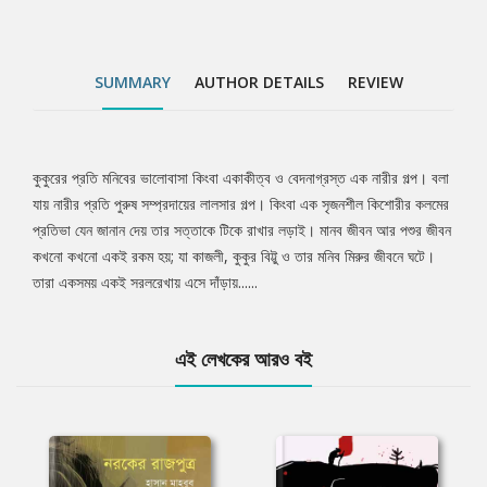
SUMMARY
AUTHOR DETAILS
REVIEW
কুকুরের প্রতি মনিবের ভালোবাসা কিংবা একাকীত্ব ও বেদনাগ্রস্ত এক নারীর গল্প। বলা
Tab
যায় নারীর প্রতি পুরুষ সম্প্রদায়ের লালসার গল্প। কিংবা এক সৃজনশীল কিশোরীর কলমের
প্রতিভা যেন জানান দেয় তার সত্তাকে টিকে রাখার লড়াই। মানব জীবন আর পশুর জীবন
Article
কখনো কখনো একই রকম হয়; যা কাজলী, কুকুর বিট্টু ও তার মনিব মিরুর জীবনে ঘটে।
তারা একসময় একই সরলরেখায় এসে দাঁড়ায়......
এই লেখকের আরও বই