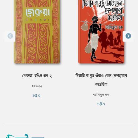
গেরুয়া: রঙিন গল্প ২
চিয়ারি বা বুদু ওঁরাও কেন দেশত্যাগ
করেছিল
সংকলন
৳৫০
আনিসুল হক
৳৪০