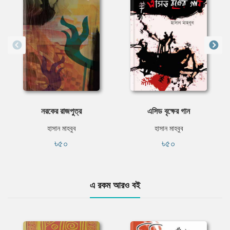
নরকের রাজপুত্র
এসিড বৃক্ষের গান
হাসান মাহবুব
হাসান মাহবুব
৳৫০
৳৫০
এ রকম আরও বই