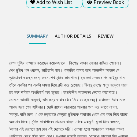
Add to Wish List
Preview Book
চলো।’ এক মধ্যরাতে সৈন্যরা মুজিবকে কারাগার থেকে বের করে নিয়ে যাচ্ছে
অজানার দিকে। মুজিব কারাগারের সামনের রাস্তা থেকে একমুঠো ধুলো নিয়ে
বললেন, ‘আমার এই দেশেতে জন্ম যেন এই দেশেতে মরি’। দেওয়া হলো
আগরতলা ষড়যন্ত্র মামলা। প্রতিবাদে জেগে উঠল সারা দেশ। মওলানা ভাসানী
বললেন, ‘খামোশ! ছাত্ররা দিল এগারো দফা। সমগ্র দেশ ফুঁসে উঠল অগ্নিগিরির
SUMMARY
AUTHOR DETAILS
REVIEW
মতো। মুজিব প্যারোলে মুক্ত হচ্ছেন— এ খবর শুনে সন্তানদের নিয়ে মুজিবের
কাছে ছুটে গেলেন রেনু, ‘খবরদার, তুমি প্যারোলে মুক্তি নিবা না, জামিন নিবা না!’
বেগম মুজিব দাওয়াত করেছেন কয়েকজনকে। কিশোর কামাল সেতার বাজিয়ে শোনাল।
Tab
শেখ মুজিব গান ধরলেন, ভাটিয়ালি গান। ধানমন্ডির বাসায় বসে কামরুদ্দীন আহমদ সে-
স্মৃতিচারণ করছেন যখন, তখন শেখ মুজিব কারাগারে। ছয় দফা দেওয়ার পর আইয়ুব খান
Article
তাঁকে একটার পর একটা মামলা দিয়ে বন্দী করে রেখেছে। কিন্তু দেশের মানুষ রক্তের দামে
ছয় দফা দাবিকে অপরিহার্য করে তুলছে। তাজউদ্দীন আহমদসহ নেতারা কারাগারে।
মওলানা ভাসানী অসুস্থ, তাঁর জন্য খাবার রেঁধে নিয়ে যাচ্ছেন রেনু। ওয়াজেদ মিয়ার সঙ্গে
আক্‌দ হলো শেখ হাসিনার। ছোট্ট রাসেল কারাগারে আব্বার গলা ধরে বলতে লাগল,
‘আব্বা, বালি চলো।’ এক মধ্যরাতে সৈন্যরা মুজিবকে কারাগার থেকে বের করে নিয়ে যাচ্ছে
অজানার দিকে। মুজিব কারাগারের সামনের রাস্তা থেকে একমুঠো ধুলো নিয়ে বললেন,
‘আমার এই দেশেতে জন্ম যেন এই দেশেতে মরি’। দেওয়া হলো আগরতলা ষড়যন্ত্র মামলা।
প্রতিবাদে জেগে উঠল সারা দেশ। মওলানা ভাসানী বললেন, ‘খামোশ! ছাত্ররা দিল এগারো