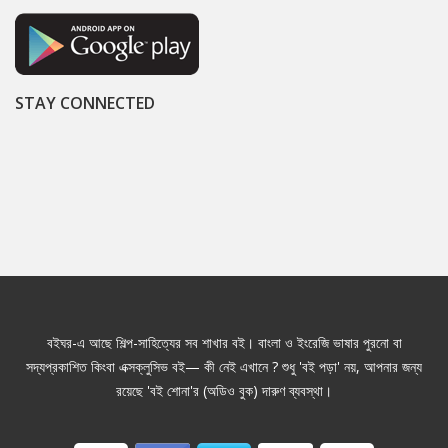
STAY CONNECTED
বইঘর-এ আছে শিল্প-সাহিত্যের সব শাখার বই। বাংলা ও ইংরেজি ভাষার পুরনো বা
সদ্যপ্রকাশিত কিংবা এক্সক্লুসিভ বই— কী নেই এখানে ? শুধু 'বই পড়া' নয়, আপনার জন্য
রয়েছে 'বই শোনা'র (অডিও বুক) দারুণ ব্যবস্থা।