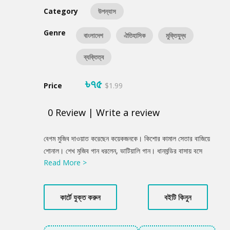
Category
উপন্যাস
Genre
বাংলাদেশ
ঐতিহাসিক
মুক্তিযুদ্ধ
ব্যক্তিত্ব
৳৭৫
Price
$1.99
0
Review
|
Write a review
Product
বেগম মুজিব দাওয়াত করেছেন কয়েকজনকে। কিশোর কামাল সেতার বাজিয়ে
Summery
শোনাল। শেখ মুজিব গান ধরলেন, ভাটিয়ালি গান। ধানমন্ডির বাসায় বসে
Read More >
কামরুদ্দীন আহমদ সে-স্মৃতিচারণ করছেন যখন, তখন শেখ মুজিব কারাগারে। ছয়
দফা দেওয়ার পর আইয়ুব খান তাঁকে একটার পর একটা মামলা দিয়ে বন্দী করে
রেখেছে। কিন্তু দেশের মানুষ রক্তের দামে ছয় দফা দাবিকে অপরিহার্য করে
কার্টে যুক্ত করুন
বইটি কিনুন
তুলছে। তাজউদ্দীন আহমদসহ নেতারা কারাগারে। মওলানা ভাসানী অসুস্থ, তাঁর
জন্য খাবার রেঁধে নিয়ে যাচ্ছেন রেনু। ওয়াজেদ মিয়ার সঙ্গে আক্‌দ হলো শেখ
হাসিনার। ছোট্ট রাসেল কারাগারে আব্বার গলা ধরে বলতে লাগল, ‘আব্বা, বালি