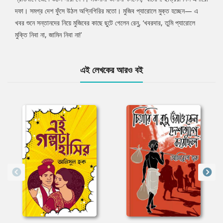
দফা। সমগ্র দেশ ফুঁসে উঠল অগ্নিগিরির মতো। মুজিব প্যারোলে মুক্ত হচ্ছেন— এ
খবর শুনে সন্তানদের নিয়ে মুজিবের কাছে ছুটে গেলেন রেনু, ‘খবরদার, তুমি প্যারোলে
মুক্তি নিবা না, জামিন নিবা না!’
এই লেখকের আরও বই