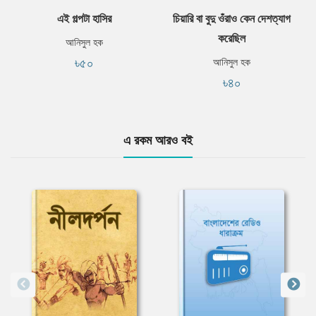
এই গল্পটা হাসির
চিয়ারি বা বুদু ওঁরাও কেন দেশত্যাগ
করেছিল
আনিসুল হক
৳৫০
আনিসুল হক
৳৪০
এ রকম আরও বই