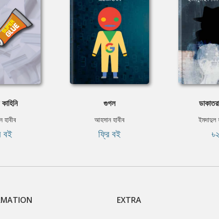
 কাহিনি
গুগল
ডাকাতরা
 হাবীব
আহসান হাবীব
ইমদাদুল
ি বই
ফ্রি বই
৳
RMATION
EXTRA