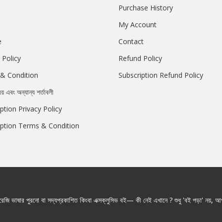
Purchase History
My Account
e
Contact
 Policy
Refund Policy
& Condition
Subscription Refund Policy
রয় এবং অন্যান্য শর্তাবলী
ption Privacy Policy
iption Terms & Condition
জি ভাষার পুরনো বা সদ্যপ্রকাশিত কিংবা এক্সক্লুসিভ বই— কী নেই এখানে ? শুধু 'বই পড়া' নয়, আপ