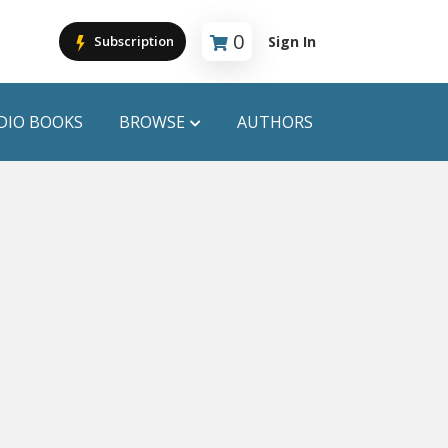
0
Sign In
Subscription
Cart is empty
DIO BOOKS
BROWSE
AUTHORS
PUBLICATIONS
ANYAPROKASH
Anyadhara
ors
Aajob Prokash
Bibliophile
Afsar Brothers