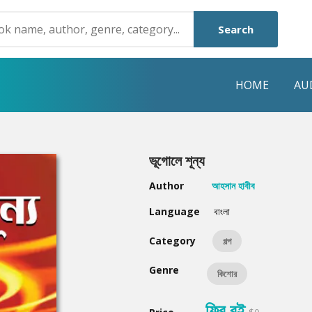
Search
HOME
AU
NRE
POPULAR AUTHORS
HIGHLIGHTS
ভূগোলে শূন্য
Humayun Ahmed
Hot & New
Author
আহসান হাবীব
Mouri Morium
Featured Event
Language
বাংলা
Mohammad Nazim Uddin
Featured Auth
Category
গল্প
Shanjana Alam
Best Seller
Genre
কিশোর
Anisul Hoque
Editors Choice
ফ্রি বই