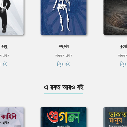
র বন্ধু
কঙ্কাল
কুয়ো
 হাবীব
আহসান হাবীব
আহসান
ি বই
ফ্রি বই
ফ্র
এ রকম আরও বই