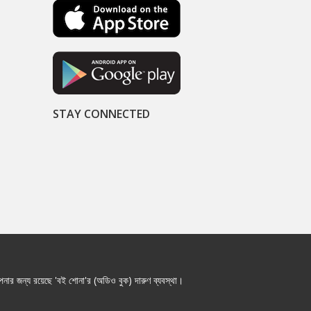
STAY CONNECTED
নার জন্য রয়েছে 'বই শোনা'র (অডিও বুক) দারুণ ব্যবস্থা।