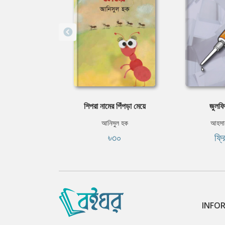
শিপরা নামের পিঁপড়া মেয়ে
জুলফি
আনিসুল হক
আহসান
৳৩০
ফ্র
INFO