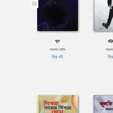
ভূত
পল্টু
আহসান হাবীব
আহসান
ফ্রি বই
ফ্র