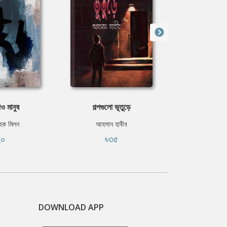
ও মানুষ
গল্পগুলো ভূতুড়ে
মামার
 হক মিলন
আহসান হাবীব
আহসান 
২০
৳৩৫
ফ্রি
DOWNLOAD APP