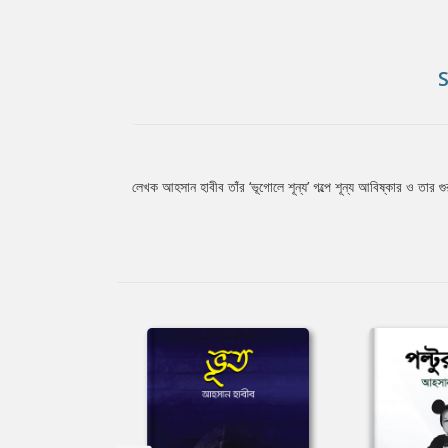
লেখক আহসান হাবীব তাঁর ‘ভূগোলে শূন্য’ গল্পে শূন্য আবিষ্কার ও তার গ
Tab
Article