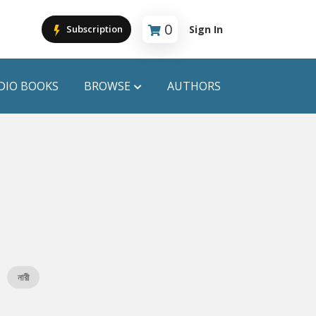
0
Sign In
Subscription
Cart is empty
DIO BOOKS
BROWSE
AUTHORS
PUBLICATIONS
ANYAPROKASH
Anyadhara
ors
Aajob Prokash
Bibliophile
নারী
Afsar Brothers