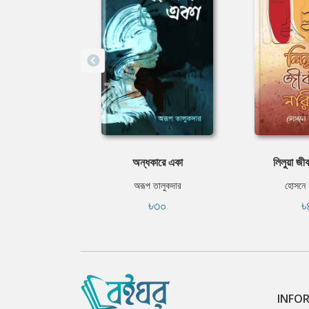
অন্ধকারে একা
লিলুয়া জী
অরূপ তালুকদার
হোসনে 
৳৩০
৳
INFO