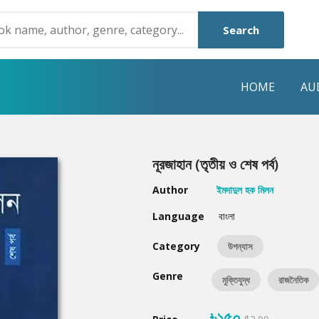
Search
HOME
AU
NRE
POPULAR AUTHORS
HIGHLIGHTS
নূরজাহান (তৃতীয় ও শেষ পর্ব)
Humayun Ahmed
Hot & New
Author
ইমদাদুল হক মিলন
Mouri Morium
Featured Event
Language
বাংলা
Mohammad Nazim Uddin
Featured Auth
Category
উপন্যাস
Shanjana Alam
Best Seller
Genre
মুক্তিযুদ্ধ
রাজনৈতিক
Anisul Hoque
Editors Choice
৳১৫০