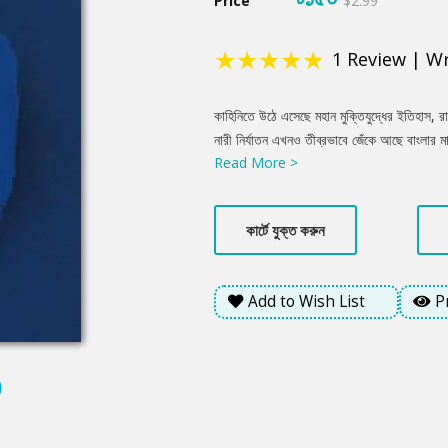
Price
$2.99
★
★
★
★
★
1
Review
|
Wr
Product
কাহিনিতে উঠে এসেছে মহান মুক্তিযুদ্ধের ইতিহাস, রা
Summery
নারী নির্যাতন এখনও তীব্রভাবে জেঁকে আছে বাংলার 
Read More >
যেখানে নারী অধিকার প্রতিষ্ঠিত নয়, যেখানে তাদের 
হয়।
কার্টে যুক্ত করুন
Add to Wish List
P