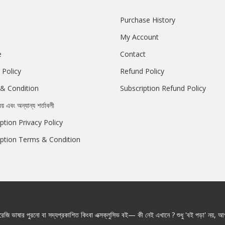
Purchase History
My Account
e
Contact
 Policy
Refund Policy
& Condition
Subscription Refund Policy
রয় এবং অন্যান্য শর্তাবলী
ption Privacy Policy
iption Terms & Condition
জি ভাষার পুরনো বা সদ্যপ্রকাশিত কিংবা এক্সক্লুসিভ বই— কী নেই এখানে ? শুধু 'বই পড়া' নয়, আপ