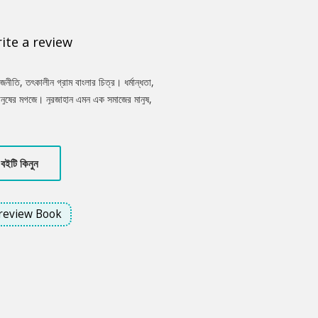
ite a review
জনীতি, তৎকালীন গ্রাম বাংলার চিত্র। ধর্মান্ধতা,
মানুষের মগজে। নূরজাহান এমন এক সমাজের মানুষ,
টিকে থাকার জন্য প্রতিনিয়ত সংগ্রাম চালিয়ে যেতে
বইটি কিনুন
review Book