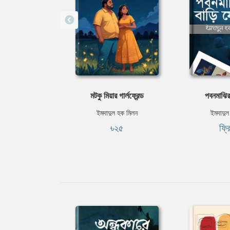
মটকু মিয়ার গার্লফ্রেন্ড
পবনমাঝির
ইমদাদুল হক মিলন
ইমদাদুল
৳২৫
ফ্র