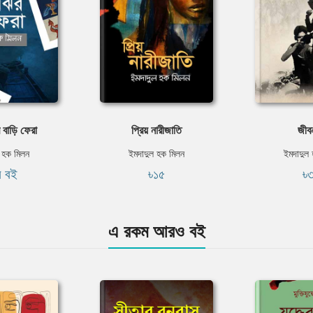
 বাড়ি ফেরা
প্রিয় নারীজাতি
জীব
 হক মিলন
ইমদাদুল হক মিলন
ইমদাদুল
ি বই
৳১৫
৳
এ রকম আরও বই