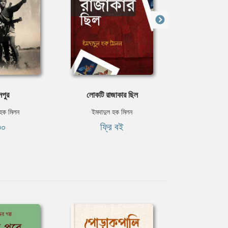
নপুর
লোকটি রাজাকার ছিল
পাগল স
 হক মিলন
ইমদাদুল হক মিলন
ইমদাদুল 
৩০
ফ্রি বই
ফ্রি