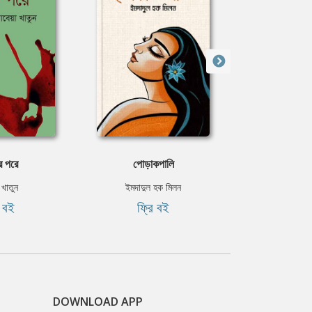
ের পরে
পােড়াকপালি
সমুদ্রের
 খাতুন
ইমদাদুল হক মিলন
রাবেয়া 
ি বই
ফ্রি বই
ফ্রি
DOWNLOAD APP