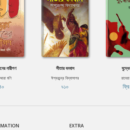
বনের নারীগণ
সীতার বনবাস
যুদ্ধ
আরা মণি
ঈশ্বরচন্দ্র বিদ্যাসাগর
রাবেয়া
৪০
৳১০
ফ্র
RMATION
EXTRA