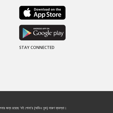
STAY CONNECTED
নার জন্য রয়েছে 'বই শোনা'র (অডিও বুক) দারুণ ব্যবস্থা।