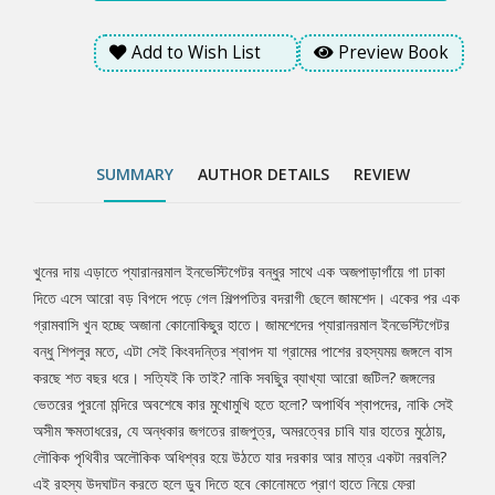
নরবলি? এই রহস্য উদঘাটন করতে হলে ডুব দিতে হবে কোনোমতে প্রাণ হাতে
নিয়ে ফেরা একজনের অবিশ্বাস্য জবানবন্দীর গভীরে। নাবিল মুহতাসিমের প্রথম
Add to Wish List
Preview Book
মৌলিক উপন্যাস, হরর-থ্রিলার ‘শ্বাপদ সনে’ পাঠককে ভিন্ন ধরণের একটি
গল্পের সাথে পরিচয় করিয়ে দেবে।
SUMMARY
AUTHOR DETAILS
REVIEW
খুনের দায় এড়াতে প্যারানরমাল ইনভেস্টিগেটর বন্ধুর সাথে এক অজপাড়াগাঁয়ে গা ঢাকা
Tab
দিতে এসে আরো বড় বিপদে পড়ে গেল শিল্পপতির বদরাগী ছেলে জামশেদ। একের পর এক
গ্রামবাসি খুন হচ্ছে অজানা কোনোকিছুর হাতে। জামশেদের প্যারানরমাল ইনভেস্টিগেটর
Article
বন্ধু শিপলুর মতে, এটা সেই কিংবদন্তির শ্বাপদ যা গ্রামের পাশের রহস্যময় জঙ্গলে বাস
করছে শত বছর ধরে। সত্যিই কি তাই? নাকি সবছিুর ব্যাখ্যা আরো জটিল? জঙ্গলের
ভেতরের পুরনো মন্দিরে অবশেষে কার মুখোমুখি হতে হলো? অপার্থিব শ্বাপদের, নাকি সেই
অসীম ক্ষমতাধরের, যে অন্ধকার জগতের রাজপুত্র, অমরত্বের চাবি যার হাতের মুঠোয়,
লৌকিক পৃথিবীর অলৌকিক অধিশ্বর হয়ে উঠতে যার দরকার আর মাত্র একটা নরবলি?
এই রহস্য উদঘাটন করতে হলে ডুব দিতে হবে কোনোমতে প্রাণ হাতে নিয়ে ফেরা