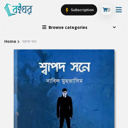
0
Subscription
Browse categories
Home
শ্বাপদ সনে
Site
Breadcrumb