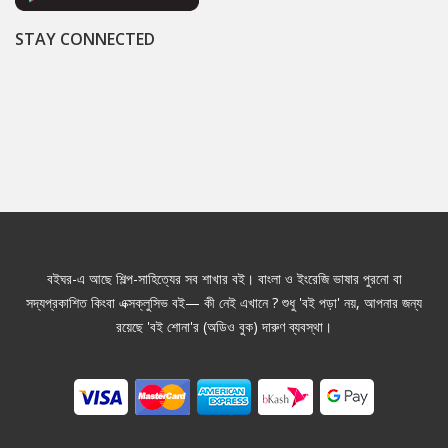
STAY CONNECTED
বইঘর-এ আছে শিল্প-সাহিত্যের সব শাখার বই। বাংলা ও ইংরেজি ভাষার পুরনো বা
সদ্যপ্রকাশিত কিংবা এক্সক্লুসিভ বই— কী নেই এখানে ? শুধু 'বই পড়া' নয়, আপনার জন্য
রয়েছে 'বই শোনা'র (অডিও বুক) দারুণ ব্যবস্থা।