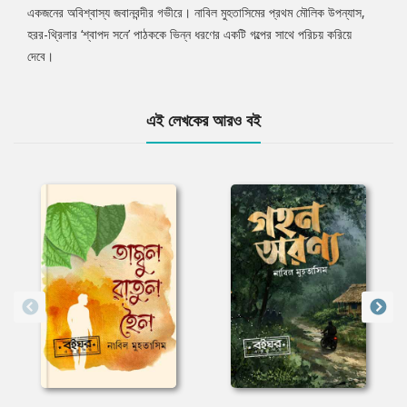
একজনের অবিশ্বাস্য জবানবন্দীর গভীরে। নাবিল মুহতাসিমের প্রথম মৌলিক উপন্যাস,
হরর-থ্রিলার ‘শ্বাপদ সনে’ পাঠককে ভিন্ন ধরণের একটি গল্পের সাথে পরিচয় করিয়ে
দেবে।
এই লেখকের আরও বই