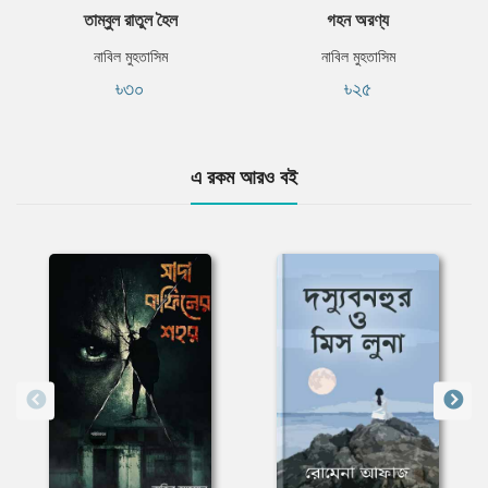
তাম্বুল রাতুল হৈল
গহন অরণ্য
নাবিল মুহতাসিম
নাবিল মুহতাসিম
৳৩০
৳২৫
এ রকম আরও বই