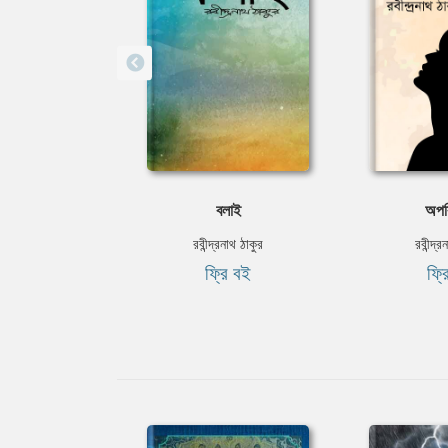
বলাই
অপর
রবীন্দ্রনাথ ঠাকুর
রবীন্দ্র
ফ্রি বই
ফ্র