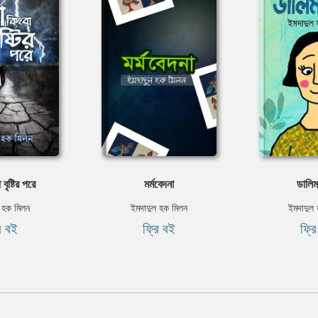
বৃষ্টির পরে
মৰ্মবেদনা
ডালিম
 হক মিলন
ইমদাদুল হক মিলন
ইমদাদুল
ি বই
ফ্রি বই
ফ্র