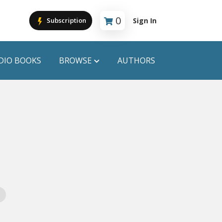
0
Sign In
Subscription
Cart is empty
DIO BOOKS
BROWSE
AUTHORS
PUBLICATIONS
ANYAPROKASH
Anyadhara
ors
Aajob Prokash
Bibliophile
Afsar Brothers