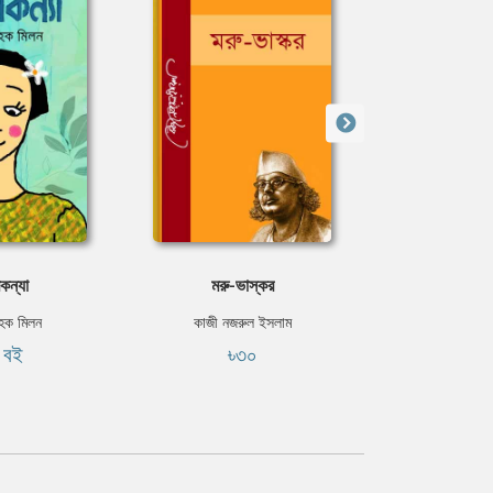
কন্যা
মরু-ভাস্কর
চাঁদের 
 হক মিলন
কাজী নজরুল ইসলাম
বিভূতিভূষণ বন্
ি বই
৳৩০
ফ্রি