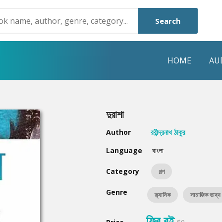
Search
HOME
AU
NRE
POPULAR AUTHORS
HIGHLIGHTS
দুরাশা
Humayun Ahmed
Hot & New
Author
রবীন্দ্রনাথ ঠাকুর
Mouri Morium
Featured Event
Language
বাংলা
Mohammad Nazim Uddin
Featured Auth
Category
গল্প
Shanjana Alam
Best Seller
Genre
ক্ল্যাসিক
সামাজিক ভাষ্য
Anisul Hoque
Editors Choice
ফ্রি বই