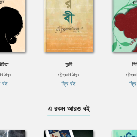
িচিতা
পূরবী
গিন
নাথ ঠাকুর
রবীন্দ্রনাথ ঠাকুর
রবীন্দ্র
ি বই
ফ্রি বই
ফ্র
এ রকম আরও বই