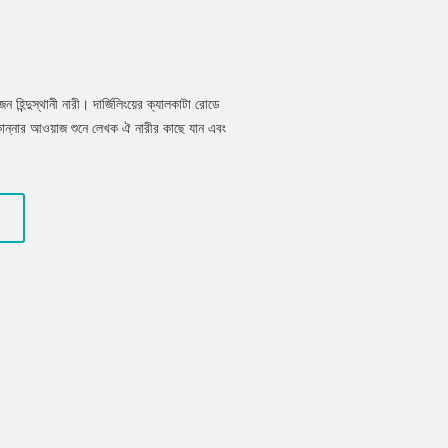
একজন হিন্দুস্থানী নারী। দার্জিলিংয়ের ক্যালকাটা রোডে
ান্নার আওয়াজ শুনে লেখক ঐ নারীর কাছে যান এবং
েছে তোমার? তারপর ঐ নারী তার নিজের জীবনের
ন তার বিয়ের কথা চলছিলো এমন সময় সিপাহীদের সাথে
য়ায় হিন্দুস্থান অন্ধকার হয়ে পড়ে। সিপাহী বিদ্রোহের