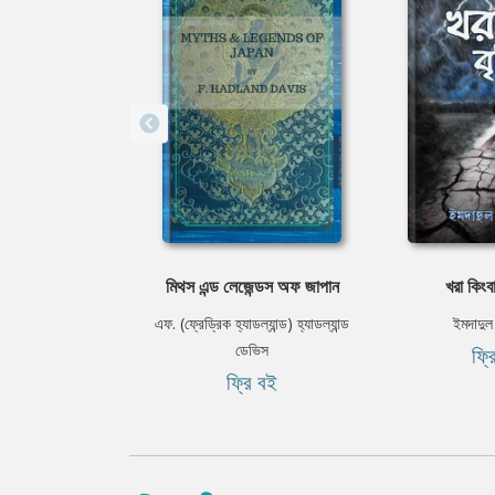
মিথস এন্ড লেজেন্ডস অফ জাপান
খরা কিংবা 
এফ. (ফ্রেড্রিক হ্যাডল্যান্ড) হ্যাডল্যান্ড
ইমদাদুল
ডেভিস
ফ্র
ফ্রি বই