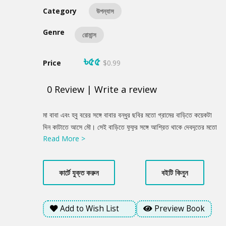
Category
উপন্যাস
Genre
রোমান্স
৳৫৫
Price
$0.99
0
Review
|
Write a review
Product
মা বাবা এবং হবু বরের সঙ্গে বাবার বন্ধুর ছবির মতো গ্রামের বাড়িতে কয়েকটা
Summery
দিন কাটাতে আসে মৌ। সেই বাড়িতে ফুফুর সঙ্গে আশ্রিত থাকে দেবদূতের মতো
Read More >
এক যুবক। তার নাম শুভ। অতি সরল নিরীহ এবং পরোপকারী শুভকে খুবই
ভালোবাসে গ্রামের মানুষজন। এই যুবকের সঙ্গে ধীরে ধীরে একটি সম্পর্ক তৈরি
হয় মৌর। তারপর...
কার্টে যুক্ত করুন
বইটি কিনুন
Add to Wish List
Preview Book