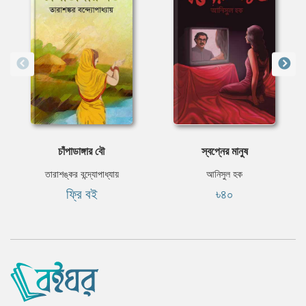
চাঁপাডাঙ্গার বৌ
স্বপ্নের মানুষ
তারাশঙ্কর বন্দ্যোপাধ্যায়
আনিসুল হক
ফ্রি বই
৳৪০