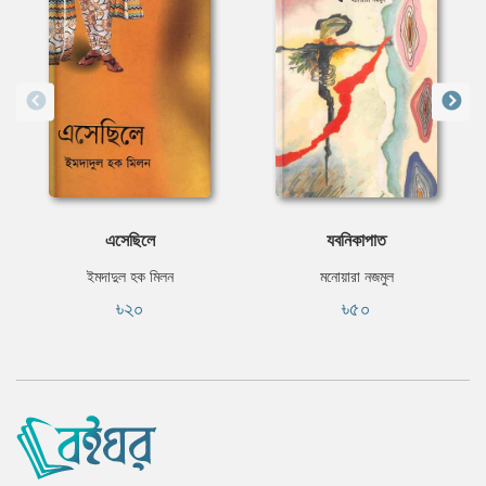
এসেছিলে
যবনিকাপাত
ইমদাদুল হক মিলন
মনোয়ারা নজমুল
৳২০
৳৫০