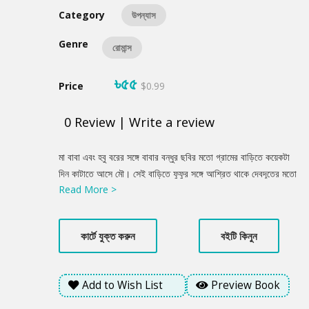
Category
উপন্যাস
Genre
রোমান্স
৳৫৫
Price
$0.99
0
Review
|
Write a review
Product
মা বাবা এবং হবু বরের সঙ্গে বাবার বন্ধুর ছবির মতো গ্রামের বাড়িতে কয়েকটা
Summery
দিন কাটাতে আসে মৌ। সেই বাড়িতে ফুফুর সঙ্গে আশ্রিত থাকে দেবদূতের মতো
Read More >
এক যুবক। তার নাম শুভ। অতি সরল নিরীহ এবং পরোপকারী শুভকে খুবই
ভালোবাসে গ্রামের মানুষজন। এই যুবকের সঙ্গে ধীরে ধীরে একটি সম্পর্ক তৈরি
হয় মৌর। তারপর...
কার্টে যুক্ত করুন
বইটি কিনুন
Add to Wish List
Preview Book