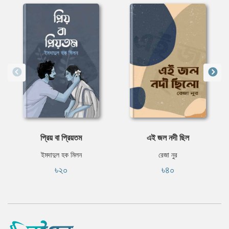
প্রিয় বা প্রিয়তম
এই জল নদী ছিল
ইমদাদুল হক মিলন
রেজা নুর
৳২০
৳৪০