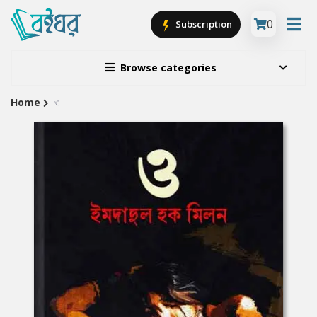
0
Subscription
Browse categories
Home
ও
Site
Breadcrumb