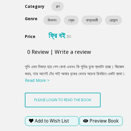
Category
গল্প
Genre
ফিকশন
প্রেম
বাস্তবধর্মী
রোমান্স
ফ্রি বই
Price
$0
0
Review
|
Write a review
Product
সুখি এমন বিষন্ন হয়ে গেল কেন! এখনও কি সুখির বুকে ব্যথাটা হচ্ছে। জিজ্ঞেস
Summery
করব, তার আগেই টের পাই আমার বুকের ভেতর অচেনা রিনরিনে একটা ব্যথা।
Read More >
ব্যথায় আমি কুঁকড়ে যাই। সুখিকে বুঝতে দিই না কিছু। চেপে থাকি। সুখির
বুকের ব্যথাটা কী এই রকম! আমার তো কখনও এমন ব্যথা হতো না! তাহলে!
মুহূর্তে বুঝতে পারি এটা আসলে সুখির বুকের ব্যথাই। ভাগাভাগি করে আমার
PLEASE LOGIN TO READ THE BOOK
বুকে খানিকটা চলে এসেছে। এর মানে কী? এই ব্যথার নামই বা কী?
Add to Wish List
Preview Book