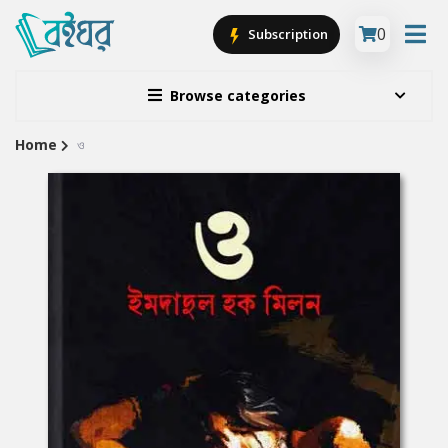
0
Subscription
Browse categories
Home
ও
Site
Breadcrumb