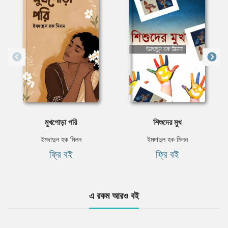
মুখপােড়া পরি
শিশুদের মুখ
ইমদাদুল হক মিলন
ইমদাদুল হক মিলন
ফ্রি বই
ফ্রি বই
এ রকম আরও বই