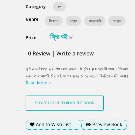
Category
গল্প
Genre
ফিকশন
প্রেম
বাস্তবধর্মী
রোমান্স
ফ্রি বই
Price
$0
0
Review
|
Write a review
Product
সুখি এমন বিষন্ন হয়ে গেল কেন! এখনও কি সুখির বুকে ব্যথাটা হচ্ছে। জিজ্ঞেস
Summery
করব, তার আগেই টের পাই আমার বুকের ভেতর অচেনা রিনরিনে একটা ব্যথা।
Read More >
ব্যথায় আমি কুঁকড়ে যাই। সুখিকে বুঝতে দিই না কিছু। চেপে থাকি। সুখির
বুকের ব্যথাটা কী এই রকম! আমার তো কখনও এমন ব্যথা হতো না! তাহলে!
মুহূর্তে বুঝতে পারি এটা আসলে সুখির বুকের ব্যথাই। ভাগাভাগি করে আমার
PLEASE LOGIN TO READ THE BOOK
বুকে খানিকটা চলে এসেছে। এর মানে কী? এই ব্যথার নামই বা কী?
Add to Wish List
Preview Book