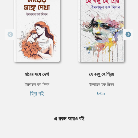
মায়ের সঙ্গে দেখা
হে বন্ধু হে প্রিয়
ইমদাদুল হক মিলন
ইমদাদুল হক মিলন
ফ্রি বই
৳৩০
এ রকম আরও বই