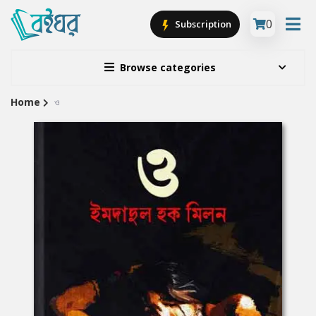
0
Subscription
Browse categories
Home
ও
Site
Breadcrumb