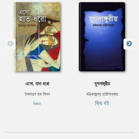
এসো, হাত ধরো
যুগলাঙ্গুরীয়
ইমদাদুল হক মিলন
বঙ্কিমচন্দ্র চট্টোপাধ্যায়
৳৬০
ফ্রি বই