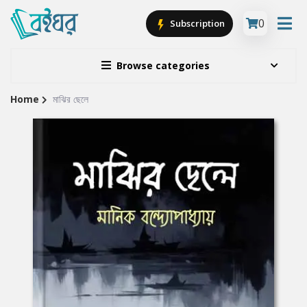
0
Subscription
Browse categories
Home
মাঝির ছেলে
Site
Breadcrumb