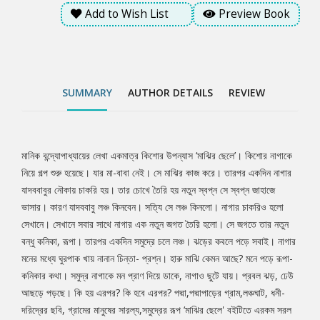
নানান চিন্তা- প্রশ্ন। হারু মাঝি কেমন আছে? মনে পড়ে রূপা-কনিকার কথা।
Add to Wish List
Preview Book
সমুদ্র নাগাকে মন প্রাণ দিয়ে ডাকে, নাগাও ছুটে যায়। প্রবল ঝড়, ঢেউ আছড়ে
পড়ছে। কি হয় এরপর? কি হবে এরপর? পদ্মা,পদ্মাপাড়ের গ্রাম,লঞ্চঘাট, ধনী-
দরিদ্রের ছবি, গ্রামের মানুষের সারল্য,সমুদ্রের রূপ ‘মাঝির ছেলে' বইটিতে
এরকম সরল ছবি তৈরি করেছেন মানিক বন্দোপাধ্যায়।
SUMMARY
AUTHOR DETAILS
REVIEW
মানিক বন্দ্যোপাধ্যায়ের লেখা একমাত্র কিশোর উপন্যাস ‘মাঝির ছেলে’। কিশোর নাগাকে
Tab
নিয়ে গল্প শুরু হয়েছে। যার মা-বাবা নেই। সে মাঝির কাজ করে। তারপর একদিন নাগার
যাদববাবুর নৌকায় চাকরি হয়। তার চোখে তৈরি হয় নতুন স্বপ্ন সে স্বপ্ন জাহাজে
Article
ভাসার। কারণ যাদববাবু লঞ্চ কিনবেন। সত্যি সে লঞ্চ কিনলো। নাগার চাকরিও হলো
সেখানে। সেখানে সবার সাথে নাগার এক নতুন জগত তৈরি হলো। সে জগতে তার নতুন
বন্ধু কনিকা, রূপা। তারপর একদিন সমুদ্রে চলে লঞ্চ। ঝড়ের কবলে পড়ে সবাই। নাগার
মনের মধ্যে ঘুরপাক খায় নানান চিন্তা- প্রশ্ন। হারু মাঝি কেমন আছে? মনে পড়ে রূপা-
কনিকার কথা। সমুদ্র নাগাকে মন প্রাণ দিয়ে ডাকে, নাগাও ছুটে যায়। প্রবল ঝড়, ঢেউ
আছড়ে পড়ছে। কি হয় এরপর? কি হবে এরপর? পদ্মা,পদ্মাপাড়ের গ্রাম,লঞ্চঘাট, ধনী-
দরিদ্রের ছবি, গ্রামের মানুষের সারল্য,সমুদ্রের রূপ ‘মাঝির ছেলে' বইটিতে এরকম সরল