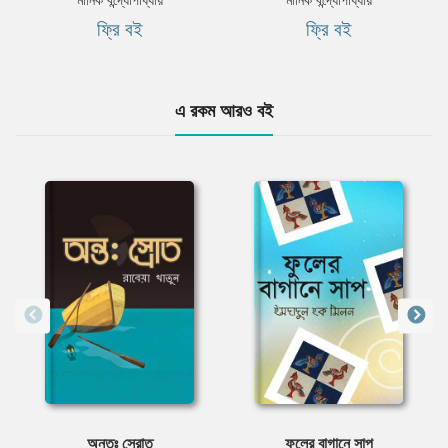
ফ্রি বই
ফ্রি বই
এ রকম আরও বই
অন্তঃ স্রোত
ফুলের বাগানে সাপ