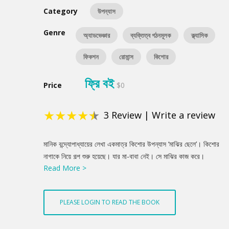
Category
উপন্যাস
Genre
অ্যাডভেঞ্চার
ব্যক্তিত্ব গঠনমূলক
ক্ল্যাসিক
ফিকশন
রোমান্স
কিশোর
ফ্রি বই
Price
$0
★
★
★
★
★
3
Review
|
Write a review
Product
মানিক বন্দ্যোপাধ্যায়ের লেখা একমাত্র কিশোর উপন্যাস ‘মাঝির ছেলে’। কিশোর
Summery
নাগাকে নিয়ে গল্প শুরু হয়েছে। যার মা-বাবা নেই। সে মাঝির কাজ করে।
Read More >
তারপর একদিন নাগার যাদববাবুর নৌকায় চাকরি হয়। তার চোখে তৈরি হয় নতুন
স্বপ্ন সে স্বপ্ন জাহাজে ভাসার। কারণ যাদববাবু লঞ্চ কিনবেন। সত্যি সে লঞ্চ
কিনলো। নাগার চাকরিও হলো সেখানে। সেখানে সবার সাথে নাগার এক নতুন
PLEASE LOGIN TO READ THE BOOK
জগত তৈরি হলো। সে জগতে তার নতুন বন্ধু কনিকা, রূপা। তারপর একদিন
সমুদ্রে চলে লঞ্চ। ঝড়ের কবলে পড়ে সবাই। নাগার মনের মধ্যে ঘুরপাক খায়