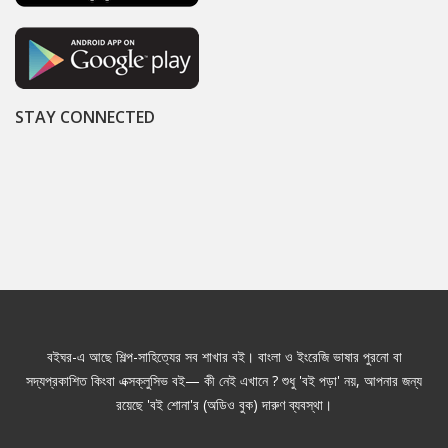
STAY CONNECTED
বইঘর-এ আছে শিল্প-সাহিত্যের সব শাখার বই। বাংলা ও ইংরেজি ভাষার পুরনো বা
সদ্যপ্রকাশিত কিংবা এক্সক্লুসিভ বই— কী নেই এখানে ? শুধু 'বই পড়া' নয়, আপনার জন্য
রয়েছে 'বই শোনা'র (অডিও বুক) দারুণ ব্যবস্থা।