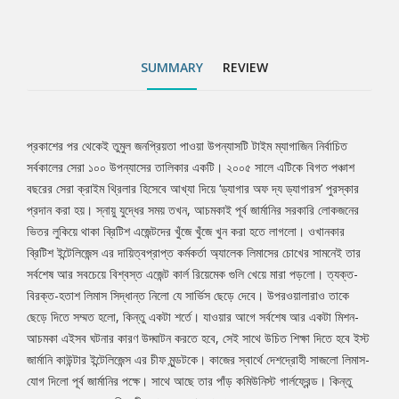
একটা মিশন- আচমকা এইসব ঘটনার কারণ উদ্ঘাটন করতে হবে, সেই সাথে
উচিত শিক্ষা দিতে হবে ইস্ট জার্মানি কাউন্টার ইন্টেলিজেন্স এর চীফ মুন্ডটকে।
কাজের স্বার্থে দেশদ্রোহী সাজলো লিমাস- যোগ দিলো পূর্ব জার্মানির পক্ষে। সাথে
SUMMARY
REVIEW
আছে তার পাঁড় কমিউনিস্ট গার্লফ্রেন্ড। কিন্তু একের পর এক পরস্পরবিরোধী
তথ্য প্রমাণে মাথা খারাপ হওয়ার জোগাড় হলো তার। নিজের ছায়াকেও যেনো
বিশ্বাস করা দায়। দীর্ঘ পেশাগত জীবনে, লিমাস এরচেয়ে বেশি জটিল আর
কিছুতে আটকা পড়েনি কখনো। কিন্তু প্যাঁচ খুলতে যেতেই নিজের অস্তিত্ব-
প্রকাশের পর থেকেই তুমুল জনপ্রিয়তা পাওয়া উপন্যাসটি টাইম ম্যাগাজিন নির্বাচিত
Tab
নিজের পরিচয়ের ভিত্তিটা ধরে নাড়া খেয়ে গেলো তার। খামখেয়ালিতে ফাঁস হয়ে
সর্বকালের সেরা ১০০ উপন্যাসের তালিকার একটি। ২০০৫ সালে এটিকে বিগত পঞ্চাশ
গেলো পরিচয়... ব্যাপারটা কি শাপে বর নাকি বরে শাপ হয়ে এলো তার জন্যে!
বছরের সেরা ক্রাইম থ্রিলার হিসেবে আখ্যা দিয়ে ‘ড্যাগার অফ দ্য ড্যাগারস’ পুরস্কার
Article
প্রদান করা হয়। স্নায়ু যুদ্ধের সময় তখন, আচমকাই পূর্ব জার্মানির সরকারি লোকজনের
ভিতর লুকিয়ে থাকা ব্রিটিশ এজেন্টদের খুঁজে খুঁজে খুন করা হতে লাগলো। ওখানকার
ব্রিটিশ ইন্টেলিজেন্স এর দায়িত্বপ্রাপ্ত কর্মকর্তা অ্যালেক লিমাসের চোখের সামনেই তার
সর্বশেষ আর সবচেয়ে বিশ্বস্ত এজেন্ট কার্ল রিয়েমেক গুলি খেয়ে মারা পড়লো। ত্যক্ত-
বিরক্ত-হতাশ লিমাস সিদ্ধান্ত নিলো যে সার্ভিস ছেড়ে দেবে। উপরওয়ালারাও তাকে
ছেড়ে দিতে সম্মত হলো, কিন্তু একটা শর্তে। যাওয়ার আগে সর্বশেষ আর একটা মিশন-
আচমকা এইসব ঘটনার কারণ উদ্ঘাটন করতে হবে, সেই সাথে উচিত শিক্ষা দিতে হবে ইস্ট
জার্মানি কাউন্টার ইন্টেলিজেন্স এর চীফ মুন্ডটকে। কাজের স্বার্থে দেশদ্রোহী সাজলো লিমাস-
যোগ দিলো পূর্ব জার্মানির পক্ষে। সাথে আছে তার পাঁড় কমিউনিস্ট গার্লফ্রেন্ড। কিন্তু