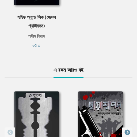
হাইড অ্যান্ড সিক (জেমস
প্যাটারসন)
অসীম পিয়াস
৳৫০
এ রকম আরও বই