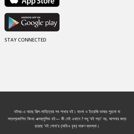
STAY CONNECTED
বইঘর-এ আছে শিল্প-সাহিত্যের সব শাখার বই। বাংলা ও ইংরেজি ভাষার পুরনো বা
সদ্যপ্রকাশিত কিংবা এক্সক্লুসিভ বই— কী নেই এখানে ? শুধু 'বই পড়া' নয়, আপনার জন্য
রয়েছে 'বই শোনা'র (অডিও বুক) দারুণ ব্যবস্থা।