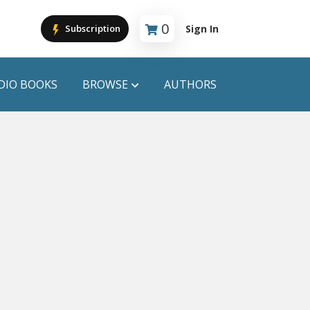
0
Sign In
Subscription
Cart is empty
DIO BOOKS
BROWSE
AUTHORS
PUBLICATIONS
ANYAPROKASH
Anyadhara
ors
Aajob Prokash
Bibliophile
Afsar Brothers