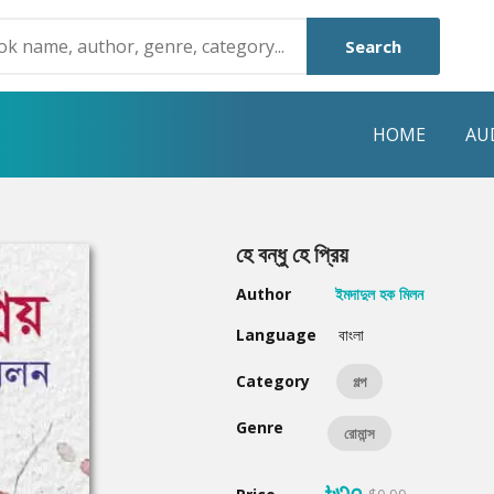
Search
HOME
AU
NRE
POPULAR AUTHORS
HIGHLIGHTS
হে বন্ধু হে প্রিয়
Humayun Ahmed
Hot & New
Author
ইমদাদুল হক মিলন
Mouri Morium
Featured Event
Language
বাংলা
Mohammad Nazim Uddin
Featured Auth
Category
গল্প
Shanjana Alam
Best Seller
Genre
রোমান্স
Anisul Hoque
Editors Choice
৳৩০