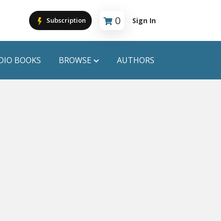
0
Sign In
Subscription
Cart is empty
DIO BOOKS
BROWSE
AUTHORS
PUBLICATIONS
ANYAPROKASH
Anyadhara
ors
Aajob Prokash
Bibliophile
Afsar Brothers