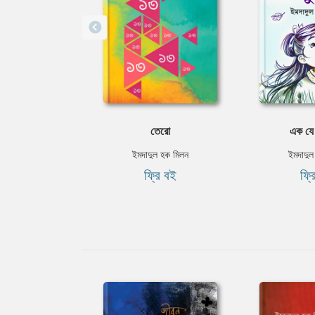
তেরো
এক যে 
ইমদাদুল হক মিলন
ইমদাদুল
ফ্রি বই
ফ্র