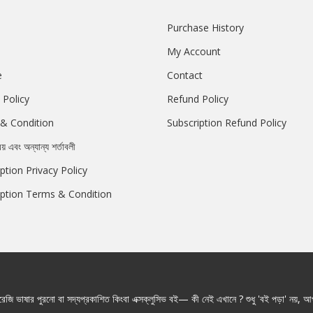
Purchase History
My Account
e
Contact
 Policy
Refund Policy
& Condition
Subscription Refund Policy
রয় এবং অন্যান্য শর্তাবলী
ption Privacy Policy
iption Terms & Condition
জি ভাষার পুরনো বা সদ্যপ্রকাশিত কিংবা এক্সক্লুসিভ বই— কী নেই এখানে ? শুধু 'বই পড়া' নয়, আপ