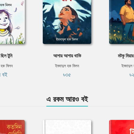
ছিল টুনি
আশায় আশায় থাকি
মটকু মিয়ার 
 হক মিলন
ইমদাদুল হক মিলন
ইমদাদুল
ি বই
৳৩৫
৳
এ রকম আরও বই