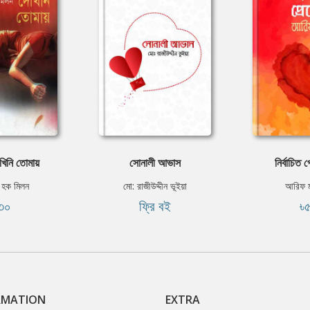
খিনি তোমায়
সোনালী আভাস
নির্বাচিত প
 হক মিলন
মো: রাজীউদ্দীন ভূইয়া
আরিফ মঈ
৩০
ফ্রি বই
৳
RMATION
EXTRA