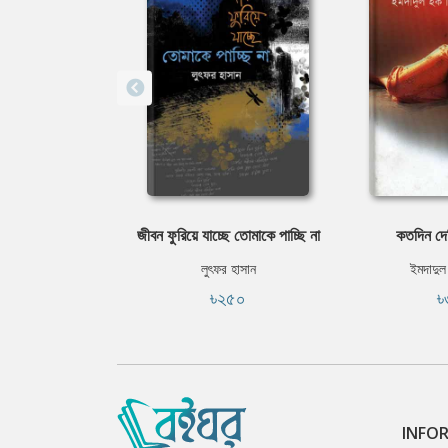
জীবন ফুরিয়ে যাচ্ছে তোমাকে পাচ্ছি না
কতদিন দে
লুৎফর হাসান
ইমদাদুল
৳২৫০
৳
INFO