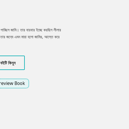
ধ পাচ্ছিল জামি। তার বারবার ইচ্ছে করছিল লীলার
ে তার জন্যে এমন মায়া হলো জামির, আস্তে করে
ি কিছুতেই চাইনি এমন হোক। সঙ্গে সঙ্গে পাগলের
বইটি কিনুন
review Book