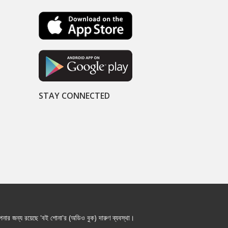
STAY CONNECTED
নার জন্য রয়েছে 'বই শোনা'র (অডিও বুক) দারুণ ব্যবস্থা।