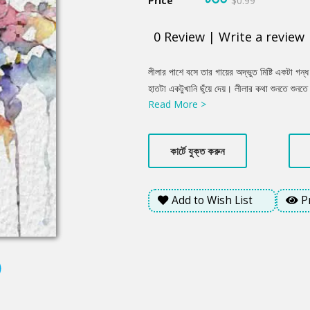
Price
$0.99
0
Review
|
Write a review
Product
লীলার পাশে বসে তার গায়ের অদ্ভুত মিষ্টি একটা গন্
Summery
হাতটা একটুখানি ছুঁয়ে দেয়। লীলার কথা শুনতে শুনত
Read More >
লীলার হাতের ওপর একটা হাত রাখল। আমি চাইনি, আম
মতো দু’হাতে জামির গলা জড়িয়ে ধরল লীলা।
কার্টে যুক্ত করুন
Add to Wish List
P