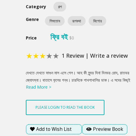
Category
গল্প
Genre
শিশুতোষ
রূপকথা
কিশোর
ফ্রি বই
Price
$0
★
★
★
★
★
1
Review
|
Write a review
Product
দেখতে দেখতে ফাগুন মাস এসে গেল। আহ কী সুন্দর দিন! দিনভর রোদ, রাতভর
Summery
জ্যোৎস্না। বাতাসে ফুলের গন্ধ। চারদিকে পাখপাখালির ডাক। এ সবের কিছুই
Read More >
ভাল লাগে না টুনির। মাঝ রাতের দিকে রোজ ঘুম ভেঙে যায় টুনির। হঠাৎ করে।
তারপর কিছুতেই আর ঘুম আসে না। পাশে শুয়ে মা ঘুমোন। তার শ্বাস-
প্রশ্বাসের শব্দ পাওয়া যায়। ঘরের ভেতর নিবুনিবু হারিকেনের ম্লান আলোটা
PLEASE LOGIN TO READ THE BOOK
একচোখ ভূতের মতন জ্বলে। বাইরের গাছপালায় মৃদু বাতাসের চলাচল। টিনের
চালের পাতা ঝরার শব্দ। একটু একটু শীত করে টুনির। একটু একটু ভয়। মার
গায়ের সঙ্গে ঘন হয়ে মিশে থাকে টুনি।
Add to Wish List
Preview Book