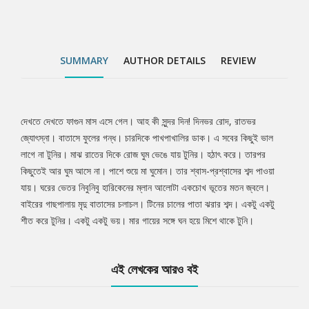
SUMMARY
AUTHOR DETAILS
REVIEW
দেখতে দেখতে ফাগুন মাস এসে গেল। আহ কী সুন্দর দিন! দিনভর রোদ, রাতভর
Tab
জ্যোৎস্না। বাতাসে ফুলের গন্ধ। চারদিকে পাখপাখালির ডাক। এ সবের কিছুই ভাল
লাগে না টুনির। মাঝ রাতের দিকে রোজ ঘুম ভেঙে যায় টুনির। হঠাৎ করে। তারপর
Article
কিছুতেই আর ঘুম আসে না। পাশে শুয়ে মা ঘুমোন। তার শ্বাস-প্রশ্বাসের শব্দ পাওয়া
যায়। ঘরের ভেতর নিবুনিবু হারিকেনের ম্লান আলোটা একচোখ ভূতের মতন জ্বলে।
বাইরের গাছপালায় মৃদু বাতাসের চলাচল। টিনের চালের পাতা ঝরার শব্দ। একটু একটু
শীত করে টুনির। একটু একটু ভয়। মার গায়ের সঙ্গে ঘন হয়ে মিশে থাকে টুনি।
এই লেখকের আরও বই