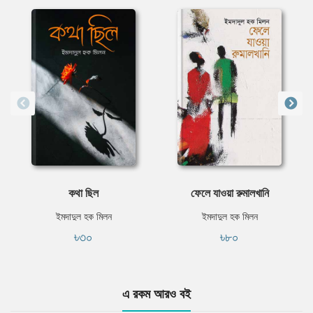
কথা ছিল
ফেলে যাওয়া রুমালখানি
ইমদাদুল হক মিলন
ইমদাদুল হক মিলন
৳৩০
৳৮০
এ রকম আরও বই