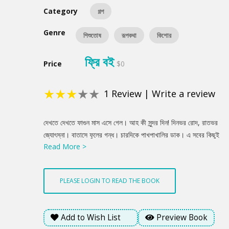
Category
গল্প
Genre
শিশুতোষ
রূপকথা
কিশোর
ফ্রি বই
Price
$0
★
★
★
★
★
1
Review
|
Write a review
Product
দেখতে দেখতে ফাগুন মাস এসে গেল। আহ কী সুন্দর দিন! দিনভর রোদ, রাতভর
Summery
জ্যোৎস্না। বাতাসে ফুলের গন্ধ। চারদিকে পাখপাখালির ডাক। এ সবের কিছুই
Read More >
ভাল লাগে না টুনির। মাঝ রাতের দিকে রোজ ঘুম ভেঙে যায় টুনির। হঠাৎ করে।
তারপর কিছুতেই আর ঘুম আসে না। পাশে শুয়ে মা ঘুমোন। তার শ্বাস-
প্রশ্বাসের শব্দ পাওয়া যায়। ঘরের ভেতর নিবুনিবু হারিকেনের ম্লান আলোটা
PLEASE LOGIN TO READ THE BOOK
একচোখ ভূতের মতন জ্বলে। বাইরের গাছপালায় মৃদু বাতাসের চলাচল। টিনের
চালের পাতা ঝরার শব্দ। একটু একটু শীত করে টুনির। একটু একটু ভয়। মার
গায়ের সঙ্গে ঘন হয়ে মিশে থাকে টুনি।
Add to Wish List
Preview Book