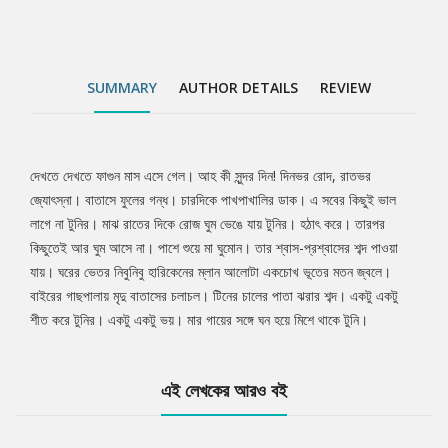
SUMMARY
AUTHOR DETAILS
REVIEW
দেখতে দেখতে ফাগুন মাস এসে গেল। আহ কী সুন্দর দিন! দিনভর রোদ, রাতভর
Tab
জ্যোৎস্না। বাতাসে ফুলের গন্ধ। চারদিকে পাখপাখালির ডাক। এ সবের কিছুই ভাল
লাগে না টুনির। মাঝ রাতের দিকে রোজ ঘুম ভেঙে যায় টুনির। হঠাৎ করে। তারপর
Article
কিছুতেই আর ঘুম আসে না। পাশে শুয়ে মা ঘুমোন। তার শ্বাস-প্রশ্বাসের শব্দ পাওয়া
যায়। ঘরের ভেতর নিবুনিবু হারিকেনের ম্লান আলোটা একচোখ ভূতের মতন জ্বলে।
বাইরের গাছপালায় মৃদু বাতাসের চলাচল। টিনের চালের পাতা ঝরার শব্দ। একটু একটু
শীত করে টুনির। একটু একটু ভয়। মার গায়ের সঙ্গে ঘন হয়ে মিশে থাকে টুনি।
এই লেখকের আরও বই