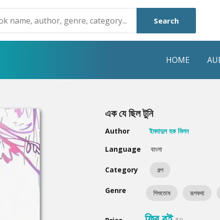
Search
HOME
AU
NRE
POPULAR AUTHORS
HIGHLIGHTS
এক যে ছিল টুনি
Humayun Ahmed
Hot & New
Author
ইমদাদুল হক মিলন
Mouri Morium
Featured Event
Language
বাংলা
Mohammad Nazim Uddin
Featured Auth
Category
গল্প
Shanjana Alam
Best Seller
Genre
শিশুতোষ
রূপকথা
Anisul Hoque
Editors Choice
ফ্রি বই