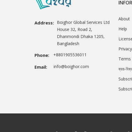
INFO
About
Boighor Global Services Ltd
Address:
Help
House 32, Road 2,
Dhanmondi Dhaka 1205,
Licens
Bangladesh
Privacy
+8801905536011
Phone:
Terms 
info@boighor.com
Email:
ক্রয়-বিক্
Subscri
Subscr