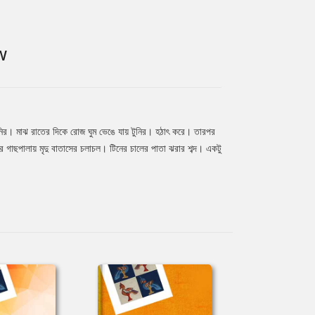
W
নির। মাঝ রাতের দিকে রোজ ঘুম ভেঙে যায় টুনির। হঠাৎ করে। তারপর
র গাছপালায় মৃদু বাতাসের চলাচল। টিনের চালের পাতা ঝরার শব্দ। একটু