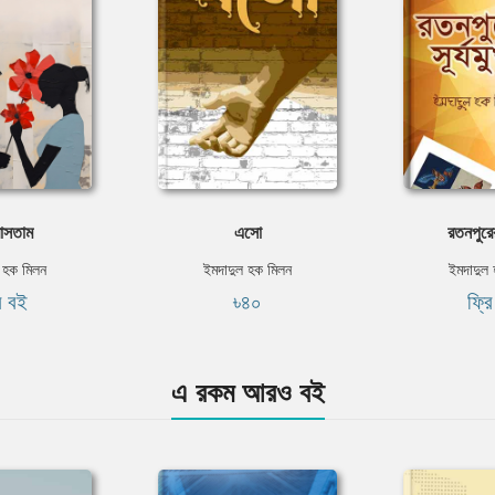
াসতাম
এসো
রতনপুরের 
 হক মিলন
ইমদাদুল হক মিলন
ইমদাদুল
ি বই
৳৪০
ফ্র
এ রকম আরও বই