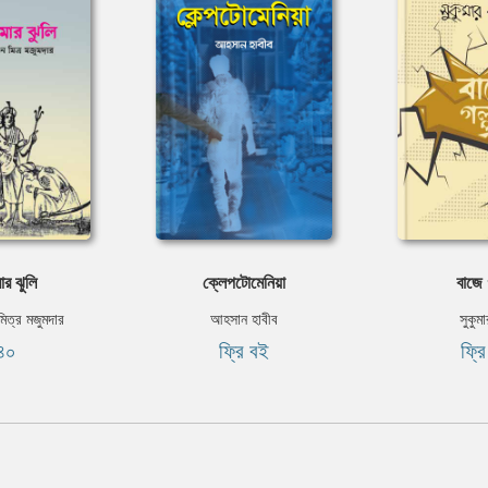
ার ঝুলি
ক্লেপটোমেনিয়া
বাজে 
 মিত্র মজুমদার
আহসান হাবীব
সুকুম
৪০
ফ্রি বই
ফ্র