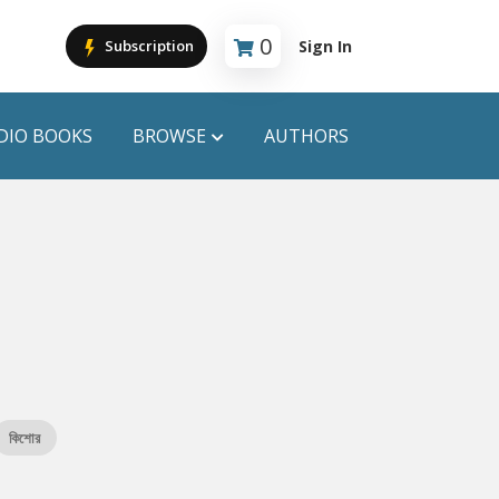
0
Sign In
Subscription
Cart is empty
DIO BOOKS
BROWSE
AUTHORS
PUBLICATIONS
ANYAPROKASH
Anyadhara
ors
Aajob Prokash
Bibliophile
কিশোর
Afsar Brothers