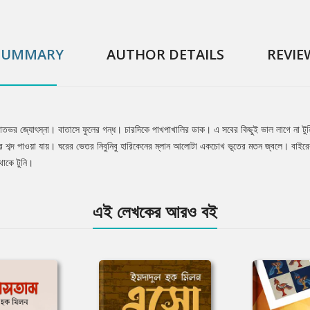
SUMMARY
AUTHOR DETAILS
REVIE
াতভর জ্যোৎস্না। বাতাসে ফুলের গন্ধ। চারদিকে পাখপাখালির ডাক। এ সবের কিছুই ভাল লাগে না টু
র শব্দ পাওয়া যায়। ঘরের ভেতর নিবুনিবু হারিকেনের ম্লান আলোটা একচোখ ভূতের মতন জ্বলে। বাইরে
থাকে টুনি।
এই লেখকের আরও বই