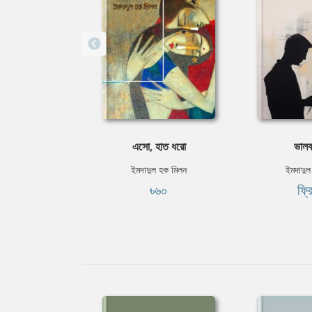
এসো, হাত ধরো
ভালব
ইমদাদুল হক মিলন
ইমদাদুল
৳৬০
ফ্র