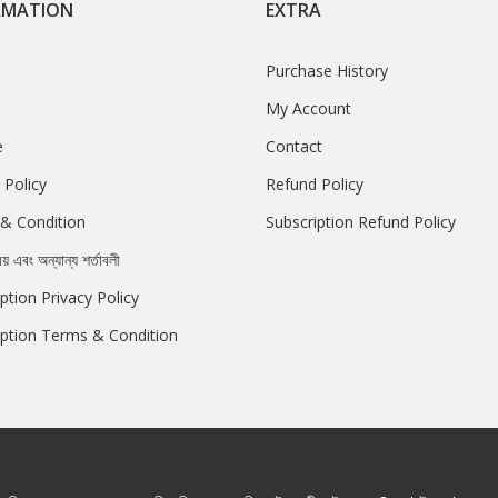
RMATION
EXTRA
Purchase History
My Account
e
Contact
 Policy
Refund Policy
& Condition
Subscription Refund Policy
রয় এবং অন্যান্য শর্তাবলী
ption Privacy Policy
iption Terms & Condition