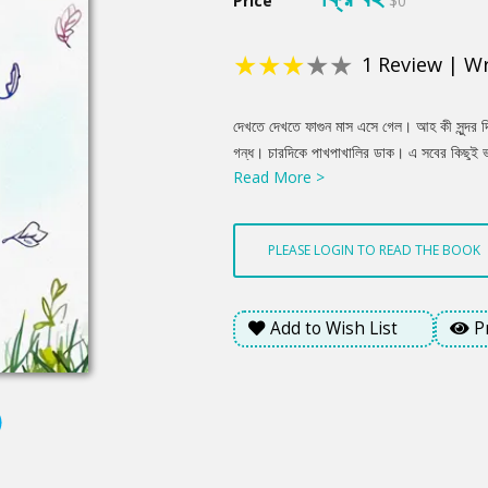
Price
$0
★
★
★
★
★
1
Review
|
Wr
Product
দেখতে দেখতে ফাগুন মাস এসে গেল। আহ কী সুন্দর দ
Summery
গন্ধ। চারদিকে পাখপাখালির ডাক। এ সবের কিছুই ভ
Read More >
যায় টুনির। হঠাৎ করে। তারপর কিছুতেই আর ঘুম আসে
শব্দ পাওয়া যায়। ঘরের ভেতর নিবুনিবু হারিকেনের
গাছপালায় মৃদু বাতাসের চলাচল। টিনের চালের পাতা
PLEASE LOGIN TO READ THE BOOK
ভয়। মার গায়ের সঙ্গে ঘন হয়ে মিশে থাকে টুনি।
Add to Wish List
P