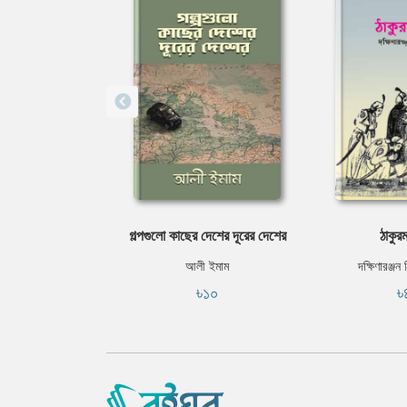
গল্পগুলাে কাছের দেশের দূরের দেশের
ঠাকুরম
আলী ইমাম
দক্ষিণারঞ্জন
৳১০
৳