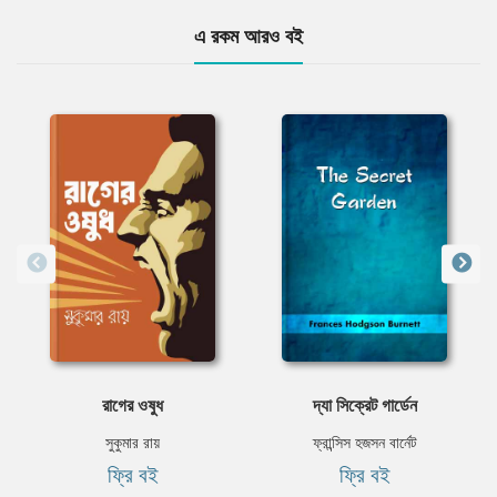
এ রকম আরও বই
রাগের ওষুধ
দ্যা সিক্রেট গার্ডেন
সুকুমার রায়
ফ্রান্সিস হজসন বার্নেট
ফ্রি বই
ফ্রি বই