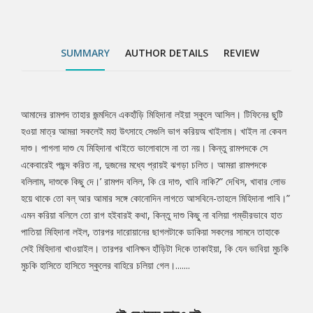
মুচকি মুচকি হাসিতে হাসিতে স্কুলের বাহিরে চলিয়া গেল।.......
SUMMARY
AUTHOR DETAILS
REVIEW
আমাদের রামপদ তাহার জন্মদিনে একহাঁড়ি মিহিদানা লইয়া স্কুলে আসিল। টিফিনের ছুটি
Tab
হওয়া মাত্র আমরা সকলেই মহা উৎসাহে সেগুলি ভাগ করিয়অ খাইলাম। খাইল না কেবল
দাশু। পাগলা দাশু যে মিহিদানা খাইতে ভালোবাসে না তা নয়। কিন্তু রামপদকে সে
Article
একেবারেই পছন্দ করিত না, দুজনের মধ্যে প্রায়ই ঝগড়া চলিত। আমরা রামপদকে
বলিলাম, দাশুকে কিছু দে।’ রামপদ বলিল, কি রে দাশু, খাবি নাকি?” দেখিস, খাবার লোভ
হয়ে থাকে তো বল্ আর আমার সঙ্গে কোনোদিন লাগতে আসবিনে-তাহলে মিহিদানা পাবি।”
এমন করিয়া বলিলে তো রাগ হইবারই কথা, কিন্তু দাশু কিছু না বলিয়া গম্ভীরভাবে হাত
পাতিয়া মিহিদানা লইল, তারপর দারোয়ানের ছাগলটাকে ডাকিয়া সকলের সামনে তাহাকে
সেই মিহিদানা খাওয়াইল। তারপর খানিক্ষন হাঁড়িটা দিকে তাকাইয়া, কি যেন ভাবিয়া মুচকি
মুচকি হাসিতে হাসিতে স্কুলের বাহিরে চলিয়া গেল।.......