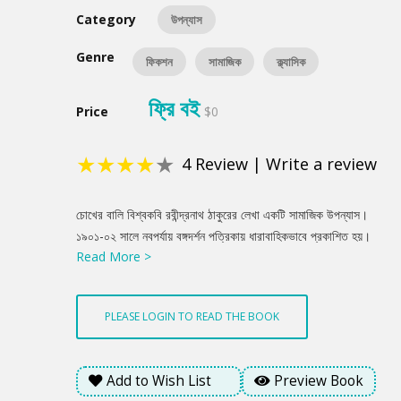
Category
উপন্যাস
Genre
ফিকশন
সামাজিক
ক্ল্যাসিক
ফ্রি বই
Price
$0
★
★
★
★
★
4
Review
|
Write a review
Product
চোখের বালি বিশ্বকবি রবীন্দ্রনাথ ঠাকুরের লেখা একটি সামাজিক উপন্যাস।
Summery
১৯০১-০২ সালে নবপর্যায় বঙ্গদর্শন পত্রিকায় ধারাবাহিকভাবে প্রকাশিত হয়।
Read More >
১৯০৩ সালে বই আকারে প্রকাশিত হয়। উপন্যাসের বিষয় ‘সমাজ ও
যুগযুগান্তরাগত সংস্কারের সঙ্গে ব্যক্তিজীবনের বিরোধ’। উপন্যাসে চরিত্র গুলি
হল :মহেন্দ্র, আশা, বিহারী, বিনোদিনী, রাজলক্ষ্মী, অন্নপূর্ণা। মহেন্দ্র তার মা
PLEASE LOGIN TO READ THE BOOK
রাজলক্ষ্মীর প্রথম অনুরোধে বিনোদিনীকে বিবাহ করে না। কিন্তু পরে তার কাকীর
অনুরোধে আশাকে বিয়ে করে কিন্তু আশাকে বিয়ে করে সে তার মা কাকী ও
পুরাতন বন্ধু বিহারীকে ভুলে যায়। কিন্তু শেষে নানা বাধা বিঘ্ন শেষে আবারও
Add to Wish List
Preview Book
ফিরে আসে।