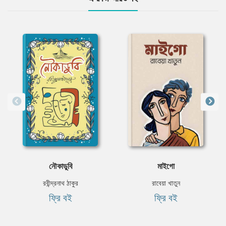
নৌকাডুবি
মাইগো
রবীন্দ্রনাথ ঠাকুর
রাবেয়া খাতুন
ফ্রি বই
ফ্রি বই