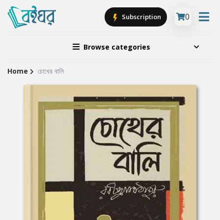
0
Subscription
Browse categories
Home
চোখের বালি
Site
Breadcrumb