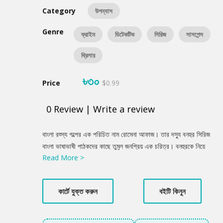
Category
উপন্যাস
Genre
ক্রাইম
ডিটেকটিভ
সিরিজ
সাসপেন্স
থ্রিলার
৳৩০
Price
$0.99
0
Review
|
Write a review
Product
বাংলা রহ্স্য গল্পের এক পরিচিত নাম রোমেনা আফাজ। তার দস্যু বনহুর সিরিজ
Summery
বাংলা ভাষাভাষী পাঠকদের কাছে তুমুল জনপ্রিয় এক চরিত্র। বনহুরকে নিয়ে
Read More >
লেখা তাঁর রহস্য উপন্যাসের প্রতিটি পর্বেই তিনি রহস্যের জাল বিস্তার করে
পাঠক মনকে আকৃষ্ট করার চেষ্টা করেছেন সুনিপুর ভাবে। দস্যু বনহুরের দুর্ধর্ষ
অভিযানগুলোর মাধ্যমে তিনি অভিনব পন্থায় জীবনচিত্র এঁকেছেন লেখিকা।
কার্টে যুক্ত করুন
বইটি কিনুন
স্বর্ণগুহা উপন্যাসটি তেমনই এক রচনা।