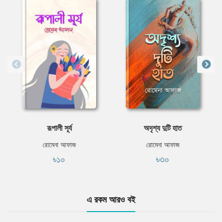
রূপালী সূর্য
অদৃশ্য দুটি হাত
রোমেনা আফাজ
রোমেনা আফাজ
৳১০
৳৩০
এ রকম আরও বই