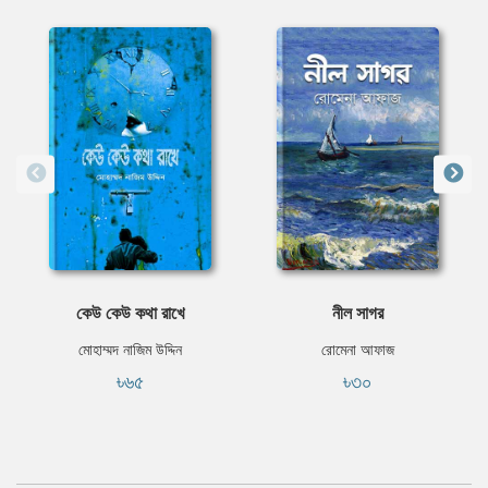
কেউ কেউ কথা রাখে
নীল সাগর
মোহাম্মদ নাজিম উদ্দিন
রোমেনা আফাজ
৳৬৫
৳৩০