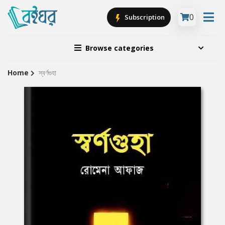
0
Subscription
Browse categories
Home
স্বর্ণগুহা
Site
Breadcrumb