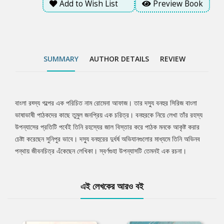
Add to Wish List
Preview Book
SUMMARY
AUTHOR DETAILS
REVIEW
বাংলা রহ্স্য গল্পের এক পরিচিত নাম রোমেনা আফাজ। তার দস্যু বনহুর সিরিজ বাংলা
Tab
ভাষাভাষী পাঠকদের কাছে তুমুল জনপ্রিয় এক চরিত্র। বনহুরকে নিয়ে লেখা তাঁর রহস্য
উপন্যাসের প্রতিটি পর্বেই তিনি রহস্যের জাল বিস্তার করে পাঠক মনকে আকৃষ্ট করার
Article
চেষ্টা করেছেন সুনিপুর ভাবে। দস্যু বনহুরের দুর্ধর্ষ অভিযানগুলোর মাধ্যমে তিনি অভিনব
পন্থায় জীবনচিত্র এঁকেছেন লেখিকা। স্বর্ণগুহা উপন্যাসটি তেমনই এক রচনা।
এই লেখকের আরও বই