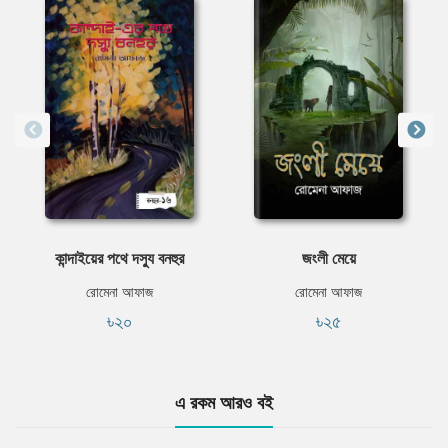
কান্দাইয়ের পথে দস্যু বনহুর
জংলী মেয়ে
রোমেনা আফাজ
রোমেনা আফাজ
৳২০
৳২৫
এ রকম আরও বই