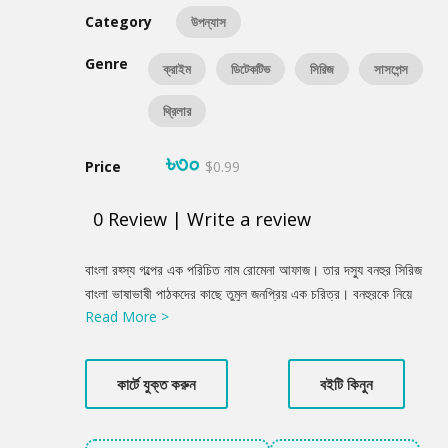
Category
উপন্যাস
Genre
ক্রাইম
ডিটেকটিভ
সিরিজ
সাসপেন্স
থ্রিলার
৳৩০
Price
$0.99
0
Review
|
Write a review
Product
বাংলা রহ্স্য গল্পের এক পরিচিত নাম রোমেনা আফাজ। তার দস্যু বনহুর সিরিজ
Summery
বাংলা ভাষাভাষী পাঠকদের কাছে তুমুল জনপ্রিয় এক চরিত্র। বনহুরকে নিয়ে
Read More >
লেখা তাঁর রহস্য উপন্যাসের প্রতিটি পর্বেই তিনি রহস্যের জাল বিস্তার করে
পাঠক মনকে আকৃষ্ট করার চেষ্টা করেছেন সুনিপুর ভাবে। দস্যু বনহুরের দুর্ধর্ষ
অভিযানগুলোর মাধ্যমে তিনি অভিনব পন্থায় জীবনচিত্র এঁকেছেন লেখিকা।
কার্টে যুক্ত করুন
বইটি কিনুন
স্বর্ণগুহা উপন্যাসটি তেমনই এক রচনা।