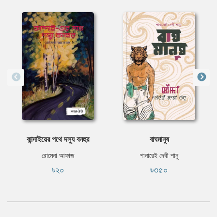
কান্দাইয়ের পথে দস্যু বনহুর
বাঘমানুষ
রোমেনা আফাজ
শানারেই দেবী শানু
৳২০
৳৩৫০