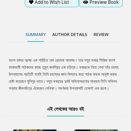
Add to Wish List
Preview Book
SUMMARY
AUTHOR DETAILS
REVIEW
বাংলা রহ্স্য গল্পের এক পরিচিত নাম রোমেনা আফাজ। তার দস্যু বনহুর সিরিজ বাংলা
Tab
ভাষাভাষী পাঠকদের কাছে তুমুল জনপ্রিয় এক চরিত্র। বনহুরকে নিয়ে লেখা তাঁর রহস্য
উপন্যাসের প্রতিটি পর্বেই তিনি রহস্যের জাল বিস্তার করে পাঠক মনকে আকৃষ্ট করার
Article
চেষ্টা করেছেন সুনিপুর ভাবে। দস্যু বনহুরের দুর্ধর্ষ অভিযানগুলোর মাধ্যমে তিনি অভিনব
পন্থায় জীবনচিত্র এঁকেছেন লেখিকা। স্বর্ণগুহা উপন্যাসটি তেমনই এক রচনা।
এই লেখকের আরও বই