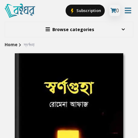
0
Subscription
Browse categories
Home
স্বর্ণগুহা
Site
Breadcrumb