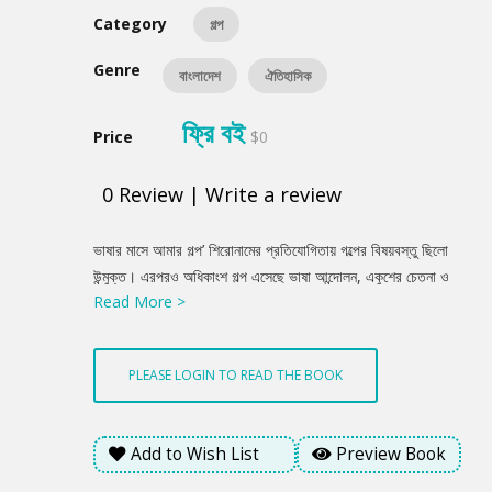
Category
গল্প
Genre
বাংলাদেশ
ঐতিহাসিক
ফ্রি বই
Price
$0
0
Review
|
Write a review
Product
ভাষার মাসে আমার গল্প’ শিরোনামের প্রতিযোগিতায় গল্পের বিষয়বস্তু ছিলো
Summery
উন্মুক্ত। এরপরও অধিকাংশ গল্প এসেছে ভাষা আন্দোলন, একুশের চেতনা ও
Read More >
মুক্তিযুদ্ধকে প্রাসঙ্গিক করে। এটি বেশ সুখকর একটি ব্যাপার। আমরা বিপুল
সংখ্যক গল্প থেকে বাছাই করেছি ৫টি। সত্যি বলতে, মানসম্পন্ন বেশ কিছু লেখা
আমরা প্রকাশ করতে পারছি না আমাদেরই সীমাবদ্ধতার কারণে। বিজয়ী
PLEASE LOGIN TO READ THE BOOK
লেখকদের অভিনন্দন। • প্রথম গুলি, প্রথম রক্ত, প্রথম শহিদ - মিকাদাম
রহমান (ফিদা) • প্রভাতফেরি - রফিকুল নাজিম • বাবার কথা সত্যি হলো -
মশিউর রহমান আবির • পিনু গোয়ালা - রফিকুল নাজিম • লগ্ন - ফাইয়াজ
Add to Wish List
Preview Book
আহমেদ