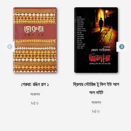
গেরুয়া: রঙিন গল্প ১
থ্রিলার স্টোরিজ টু কিপ ইউ আপ
অল নাইট
সংকলন
৳৫০
সংকলন
৳৫০