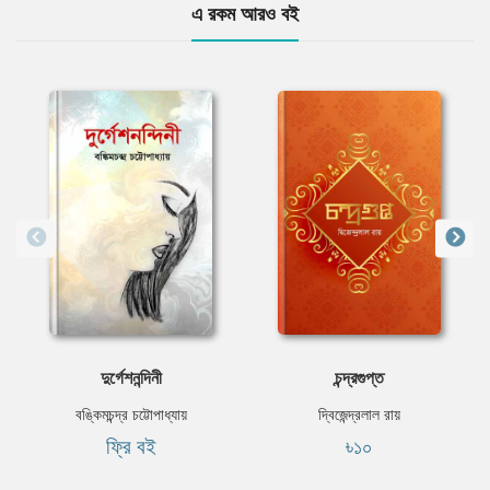
এ রকম আরও বই
দুর্গেশনন্দিনী
চন্দ্রগুপ্ত
বঙ্কিমচন্দ্র চট্টোপাধ্যায়
দ্বিজেন্দ্রলাল রায়
ফ্রি বই
৳১০