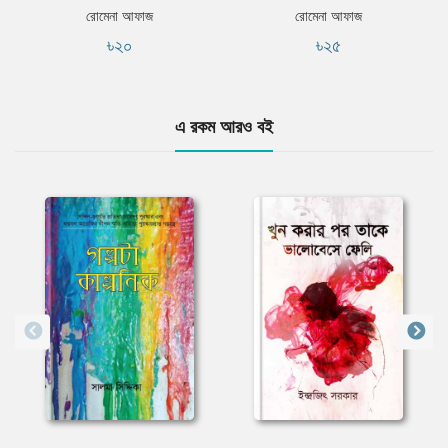
রোমেনা আফাজ
রোমেনা আফাজ
৳২০
৳২৫
এ রকম আরও বই