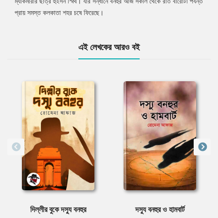
ম্যাকমারার ছাত্র হুইসন স্মিথ। যার সন্ধানে বনহুর আজ সকাল থেকে রাত বারোটা পর্যন্ত
প্রায় সমস্ত কলকাতা শহর চষে ফিরেছে।
এই লেখকের আরও বই
দিল্লীর বুকে দস্যু বনহুর
দস্যু বনহুর ও হামবার্ট