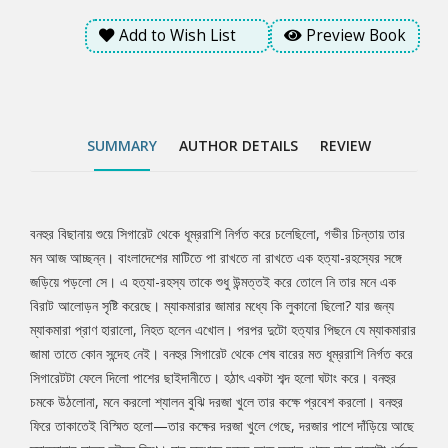
দাঁড়িয়ে আছে ম্যাকমারার ছাত্র হুইসন স্মিথ। যার সন্ধানে বনহুর আজ সকাল
Add to Wish List
Preview Book
থেকে রাত বারোটা পর্যন্ত প্রায় সমস্ত কলকাতা শহর চষে ফিরেছে।
SUMMARY
AUTHOR DETAILS
REVIEW
বনহুর বিছানায় শুয়ে সিগারেট থেকে ধূম্ররাশি নির্গত করে চলেছিলো, গভীর চিন্তায় তার
Tab
মন আজ আচ্ছন্ন। বাংলাদেশের মাটিতে পা রাখতে না রাখতে এক হত্যা-রহস্যের সঙ্গে
জড়িয়ে পড়লো সে। এ হত্যা-রহস্য তাকে শুধু উন্মত্তই করে তোলে নি তার মনে এক
Article
বিরাট আলোড়ন সৃষ্টি করেছে। ম্যাকমারার জামার মধ্যে কি লুকানো ছিলো? যার জন্য
ম্যাকমারা প্রাণ হারালো, নিহত হলেন এখোল। পরপর দুটো হত্যার পিছনে যে ম্যাকমারার
জামা তাতে কোন সন্দেহ নেই। বনহুর সিগারেট থেকে শেষ বারের মত ধূম্ররাশি নির্গত করে
সিগারেটটা ফেলে দিলো পাশের ছাইদানীতে। হঠাৎ একটা শব্দ হলো ঘটাং করে। বনহুর
চমকে উঠলোনা, মনে করলো শ্যালন বুঝি দরজা খুলে তার কক্ষে প্রবেশ করলো। বনহুর
ফিরে তাকাতেই বিস্মিত হলো—তার কক্ষের দরজা খুলে গেছে, দরজার পাশে দাঁড়িয়ে আছে