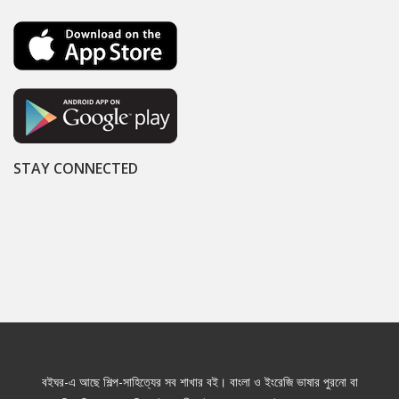
STAY CONNECTED
বইঘর-এ আছে শিল্প-সাহিত্যের সব শাখার বই। বাংলা ও ইংরেজি ভাষার পুরনো বা