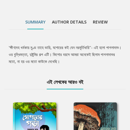
SUMMARY
AUTHOR DETAILS
REVIEW
‌'ক্ষীণদেহ খর্বকায় মুণ্ড তাহে ভারি, যশোরের কই যেন নরমূর্তিধারি''- এই হলো পাগলাদাশু।
Tab
ওর বুদ্ধিমত্তা, দুষ্টুমির গল্প এটি। কিশোর বয়সে আমরা অনেকেই ছিলাম পাগলাদাশুর
মতো, না হয় ওর মতো কাউকে দেখেছি।
Article
এই লেখকের আরও বই