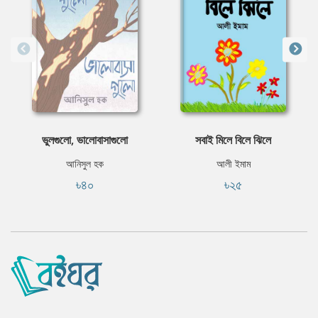
ভুলগুলো, ভালোবাসাগুলো
সবাই মিলে বিলে ঝিলে
আনিসুল হক
আলী ইমাম
৳৪০
৳২৫