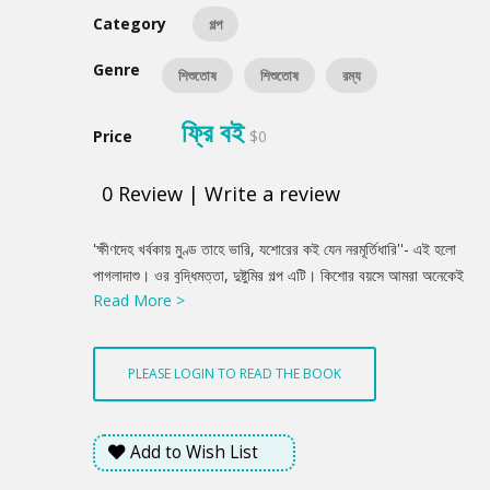
Category
গল্প
Genre
শিশুতোষ
শিশুতোষ
রম্য
ফ্রি বই
Price
$0
0
Review
|
Write a review
Product
‌'ক্ষীণদেহ খর্বকায় মুণ্ড তাহে ভারি, যশোরের কই যেন নরমূর্তিধারি''- এই হলো
Summery
পাগলাদাশু। ওর বুদ্ধিমত্তা, দুষ্টুমির গল্প এটি। কিশোর বয়সে আমরা অনেকেই
Read More >
ছিলাম পাগলাদাশুর মতো, না হয় ওর মতো কাউকে দেখেছি।
PLEASE LOGIN TO READ THE BOOK
Add to Wish List