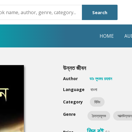
Search
HOME
AU
NRE
POPULAR AUTHORS
HIGHLIGHTS
উন্নত জীবন
Humayun Ahmed
Hot & New
Author
ডাঃ লুৎফর রহমান
Mouri Morium
Featured Event
Language
বাংলা
Mohammad Nazim Uddin
Featured Auth
Category
বিবিধ
Shanjana Alam
Best Seller
Genre
চৈতন্যমূলক
আত্মউন্নয়ন
Anisul Hoque
Editors Choice
ফ্রি বই