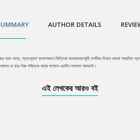
SUMMARY
AUTHOR DETAILS
REVIE
াষায় সরল গদ্যে, স্বতঃস্ফূর্ত কথোপকথন-ভিত্তিক মানবকল্যাণমুখী দার্শনিক চিন্তা-ভাবনা সম্বলিত গ্র
জীবনযাপন না করে নিজ শক্তিকে কাজে লাগালে একদিন সফলতা আসবেই।
এই লেখকের আরও বই