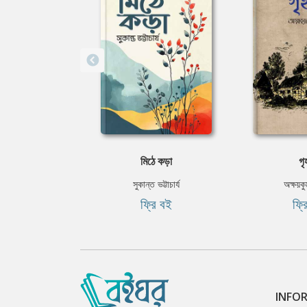
মিঠে কড়া
গৃহ
সুকান্ত ভট্টাচার্য
অক্ষয়ক
ফ্রি বই
ফ্র
INFO