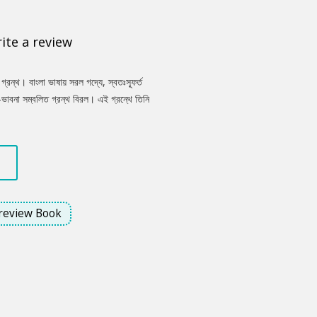
ite a review
গ্রন্থ। বাংলা ভাষায় সরল গদ্যে, স্বতঃস্ফূর্ত
-ভাবনা সম্বলিত গ্রন্থ বিরল। এই গ্রন্থে তিনি
ে সংগ্রাম করার কথা। কোনো কিছুতে হতাশ না হয়ে,
গালে একদিন সফলতা আসবেই।
review Book