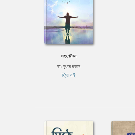
মহৎ জীবন
ডাঃ লুৎফর রহমান
ফ্রি বই