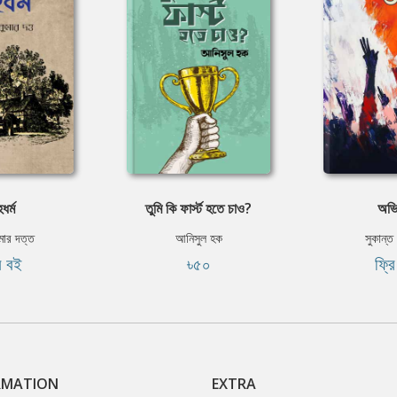
ধর্ম
তুমি কি ফার্স্ট হতে চাও?
অভি
ুমার দত্ত
আনিসুল হক
সুকান্ত ভ
ি বই
৳৫০
ফ্র
RMATION
EXTRA