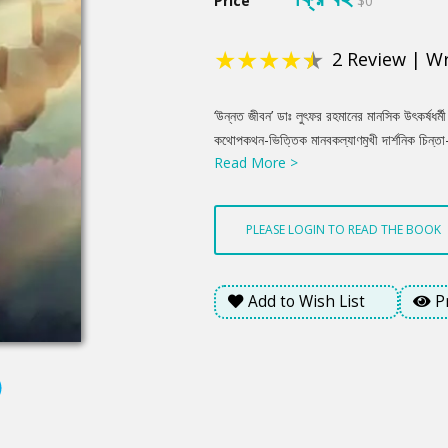
Price
$0
★
★
★
★
★
2
Review
|
Wr
Product
‘উন্নত জীবন’ ডাঃ লুৎফর রহমানের মানসিক উৎকর্ষধর্মী 
Summery
কথোপকথন-ভিত্তিক মানবকল্যাণমুখী দার্শনিক চিন্তা
Read More >
লিখেছেন পাপ, মিথ্যা, অন্যায়, অত্যাচারের বিরুদ্ধ
আলস্য জীবনযাপন না করে নিজ শক্তিকে কাজে লা
PLEASE LOGIN TO READ THE BOOK
Add to Wish List
P