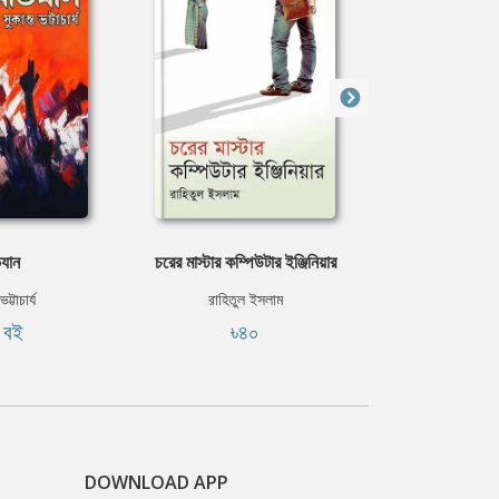
যান
চরের মাস্টার কম্পিউটার ইঞ্জিনিয়ার
বঙ্গদেশে শিক্ষার
ট্টাচার্য
রাহিতুল ইসলাম
অক্ষয়কুম
ি বই
৳৪০
ফ্রি
DOWNLOAD APP