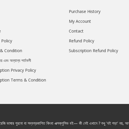
Purchase History
My Account
e
Contact
 Policy
Refund Policy
& Condition
Subscription Refund Policy
রয় এবং অন্যান্য শর্তাবলী
ption Privacy Policy
iption Terms & Condition
জি ভাষার পুরনো বা সদ্যপ্রকাশিত কিংবা এক্সক্লুসিভ বই— কী নেই এখানে ? শুধু 'বই পড়া' নয়, আপ