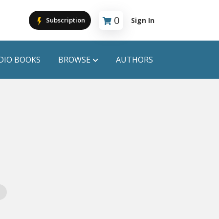
0
Sign In
Subscription
Cart is empty
DIO BOOKS
BROWSE
AUTHORS
PUBLICATIONS
ANYAPROKASH
Anyadhara
ors
Aajob Prokash
Bibliophile
Afsar Brothers