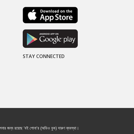
STAY CONNECTED
নার জন্য রয়েছে 'বই শোনা'র (অডিও বুক) দারুণ ব্যবস্থা।