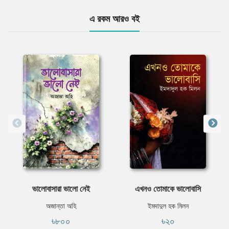
এ রকম আরও বই
ভালোবাসারা ভালো নেই
এখনও তোমাকে ভালোবাসি
অজান্তা অহি
ইমদাদুল হক মিলন
৳৮০০
৳২০