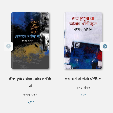
জীবন ফুরিয়ে যাচ্ছে তোমাকে পাচ্ছি
হাত রেখো না আমার এপিটাফে
না
লুৎফর হাসান
৳৩৫
লুৎফর হাসান
৳২৫০