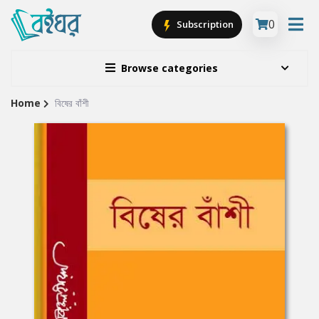
0
Subscription
Browse categories
Home
বিষের বাঁশী
Site
Breadcrumb