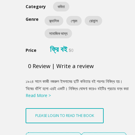
Category
কবিতা
Genre
ক্ল্যাসিক
প্রেম
রোমান্স
সামাজিক ভাষ্য
ফ্রি বই
Price
$0
0
Review
|
Write a review
Product
১৯২৪ সালে কাজী নজরুল ইসলামের দু’টি কবিতার বই পরপর নিষিদ্ধ হয়।
Summery
‘বিষের বাঁশি’ হলো এরই একটি। নিষিদ্ধ ঘোষণা করেও বইটির প্রচার বন্ধ করা
Read More >
যায়নি। কবিতার বইটি সংগ্রহে যুবকদের আগ্রহের অন্ত ছিল না। ‘বিষের
বাঁশি’র সুরে তরুণেরা তখন মাতোয়ারা। ‘প্রবাসী’র মতো অভিজাত পত্রিকা
গ্রন্থটির প্রশংসা করে লিখেছিল, ‘কবিতাগুলি যেন আগ্নেয়গিরি, প্লাবণ ও
PLEASE LOGIN TO READ THE BOOK
ঝড়ে প্রচণ্ড রুদ্ররূপ ধরিয়া বিদ্রোহী কবির মর্মজ্বালা প্রকটিত করিয়াছে।
জাতির এই দুর্দিনে মুমূর্ষু নিপীড়িত দেশবাসীকে মুত্যুঞ্জয়ী নবীন চেতনায় উদ্বুদ্ধ
করিবে।’