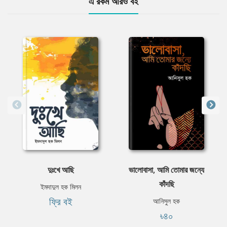
এ রকম আরও বই
দুঃখে আছি
ভালোবাসা, আমি তোমার জন্যে
কাঁদছি
ইমদাদুল হক মিলন
ফ্রি বই
আনিসুল হক
৳৪০