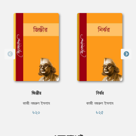
জিঞ্জীর
নির্ঝর
কাজী নজরুল ইসলাম
কাজী নজরুল ইসলাম
৳২০
৳২৫