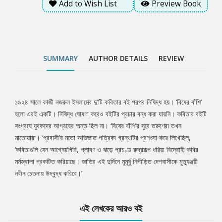
Add to Wish List
Preview Book
SUMMARY
AUTHOR DETAILS
REVIEW
১৯২৪ সালে কাজী নজরুল ইসলামের দু’টি কবিতার বই পরপর নিষিদ্ধ হয়। ‘বিষের বাঁশি’
Tab
হলো এরই একটি। নিষিদ্ধ ঘোষণা করেও বইটির প্রচার বন্ধ করা যায়নি। কবিতার বইটি
সংগ্রহে যুবকদের আগ্রহের অন্ত ছিল না। ‘বিষের বাঁশি’র সুরে তরুণেরা তখন
Article
মাতোয়ারা। ‘প্রবাসী’র মতো অভিজাত পত্রিকা গ্রন্থটির প্রশংসা করে লিখেছিল,
‘কবিতাগুলি যেন আগ্নেয়গিরি, প্লাবণ ও ঝড়ে প্রচণ্ড রুদ্ররূপ ধরিয়া বিদ্রোহী কবির
মর্মজ্বালা প্রকটিত করিয়াছে। জাতির এই দুর্দিনে মুমূর্ষু নিপীড়িত দেশবাসীকে মুত্যুঞ্জয়ী
নবীন চেতনায় উদ্বুদ্ধ করিবে।’
এই লেখকের আরও বই