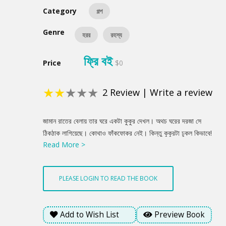
Category
গল্প
Genre
হরর
রহস্য
ফ্রি বই
Price
$0
★
★
★
★
★
2
Review
|
Write a review
Product
জামান রাতের বেলায় তার ঘরে একটা কুকুর দেখল। অথচ ঘরের দরজা সে
Summery
ঠিকঠাক লাগিয়েছে। কোথাও ফাঁকফোকর নেই। কিন্তু কুকুরটা ঢুকল কিভাবে!
Read More >
জামান কোনোভাবেই এই রহস্যের জট খুলতে না পারলেও অভিজ্ঞ পাঠক নিশ্চিত
সেই জট খুলে ফেলবেন। ‘আধিভৌতিক’ ইমদাদুল হক মিলনের উল্লেখযোগ্য
গল্প।
PLEASE LOGIN TO READ THE BOOK
Add to Wish List
Preview Book