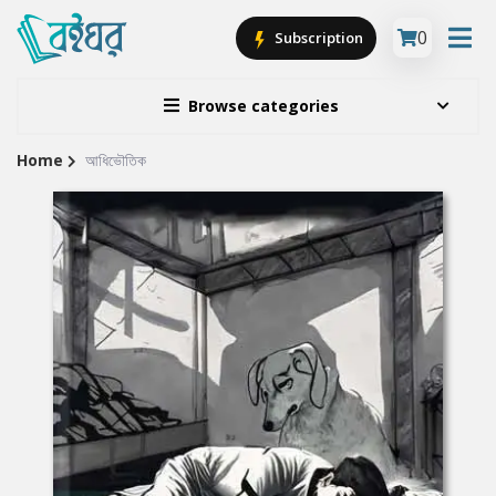
0
Subscription
Browse categories
Home
আধিভৌতিক
Site
Breadcrumb