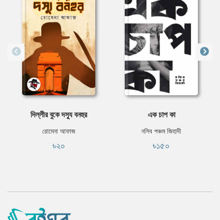
দিল্লীর বুকে দস্যু বনহুর
এক চাপ কা
রোমেনা আফাজ
নসিব পঞ্চম জিহাদী
৳২০
৳১৫০