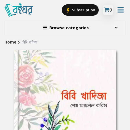
0
Subscription
Browse categories
Home
বিবি খাদিজা
Site
Breadcrumb