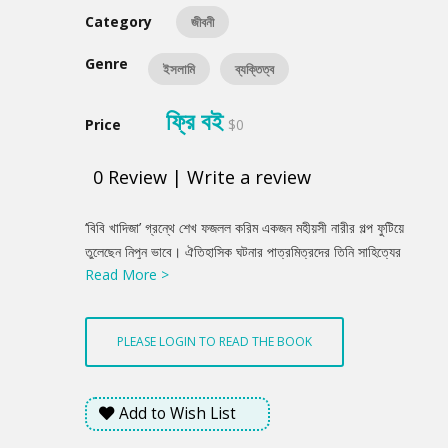
Category
জীবনী
Genre
ইসলামি
ব্যক্তিত্ব
ফ্রি বই
Price
$0
0
Review
|
Write a review
Product
‘বিবি খাদিজা’ গ্রন্থে শেখ ফজলল করিম একজন মহীয়সী নারীর গল্প ফুটিয়ে
Summery
তুলেছেন নিপুন ভাবে। ঐতিহাসিক ঘটনার পাত্রমিত্রদের তিনি সাহিত্যের
Read More >
ঝর্ণাধারায় নিয়ে এসে তাদের জীবনের বোধ, আবেগ, সংগ্রাম, ভালোবাসা,
ইস্পাতদৃঢ় প্রগাঢ় বিশ্বাসের গাঁথুনী দিয়ে একটি অবিনশ্বর ইমারত তিনি গড়ে
তুলেনছেন। চিরন্তনতাকে মানুষের জীবনের কাছে পৌঁছে দিয়ে তাদের আলোয়
PLEASE LOGIN TO READ THE BOOK
জীবনকে আলোকিত করতে উৎসাহী করেছেন। বইটি পাঠকের মন প্রদীপের নির্মল
আলোয় উদ্ভাসিত করবে বলেই আশা করা যায়।
Add to Wish List