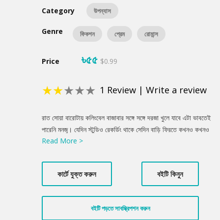
Category
উপন্যাস
Genre
ফিকশন
প্রেম
রোমান্স
৳৫৫
Price
$0.99
★
★
★
★
★
1
Review
|
Write a review
Product
রাত সোয়া বারোটায় কলিংবেল বাজাবার সঙ্গে সঙ্গে দরজা খুলে যাবে এটা ভাবতেই
Summery
পারেনি মনজু। যেদিন স্টুডিও রেকর্ডিং থাকে সেদিন বাড়ি ফিরতে কখনও কখনও
Read More >
এতটা রাত হয়। আজ একবার বাজতেই দরজা খুলে গেল! মনজু হাসি হাসি মুখ
করে কিছু একটা বলতে যাবে তখন দ্বিতীয়বারের মতো অবাক হলো! দরজা খুলে
দিয়েছে লীলা। মনজু লীলাকে বলল, ‘তুমি এত রাত অব্দি জেগে আছ?’ লীলা হেসে
কার্টে যুক্ত করুন
বইটি কিনুন
বলল, ‘আপনার জন্য রাত জেগে বসে থাকবার দরকার আমার নেই।’
বইটি পড়তে সাবস্ক্রিপশন করুন