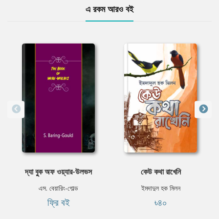
এ রকম আরও বই
দ্যা বুুক অফ ওয়্যার-উলভস
কেউ কথা রাখেনি
এস. বেয়ারিং-গোল্ড
ইমদাদুল হক মিলন
ফ্রি বই
৳৪০