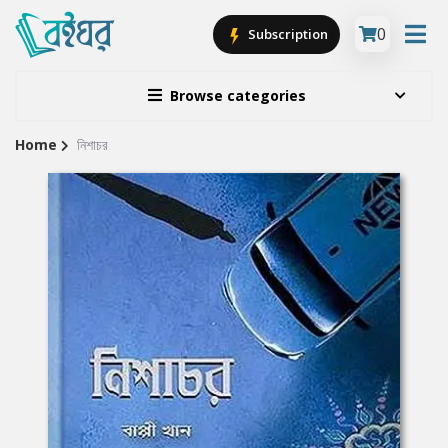
0
Subscription
Browse categories
Home
নিশাচর
Site
Breadcrumb