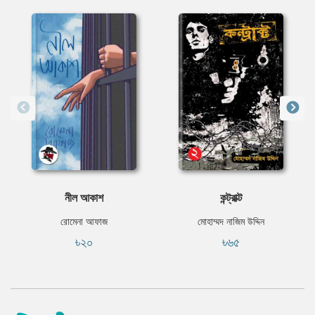
নীল আকাশ
কন্ট্রাক্ট
রোমেনা আফাজ
মোহাম্মদ নাজিম উদ্দিন
৳২০
৳৬৫