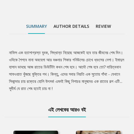
SUMMARY
AUTHOR DETAILS
REVIEW
নাফিস এক হতাশাগ্রস্ত যুবক, সিদ্ধান্ত নিয়েছে আজকেই হবে তার জীবনের শেষ দিন।
Tab
ওদিকে শৈশবে নানা অবহেলা আর বঞ্চনার শিকার গনিউলের চোখে ধ্বংসের নেশা। ইমাদুল
হাসান ভাবছে আজ রাতের ডিউটিটা কখন শেষ হবে। আদৌ শেষ হবে তো? দায়িত্ববান
Article
সাফওয়াত খুঁজছে মুক্তির পথ। কিন্তু, এদের সবার নিয়তি এক সুতোয় গাঁথা - যেখানে
সিকান্দার চায় রক্তের হোলি উৎসব! এমনই কিছু নিশাচর মানুষদের এক রাতের গল্প এটি...
সুদীর্ঘ যে রাত শেষ হতেই চায় না !
এই লেখকের আরও বই