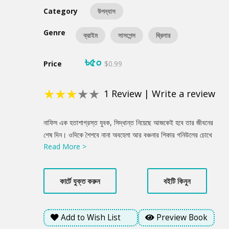
Category
উপন্যাস
Genre
ক্রাইম
সাসপেন্স
থ্রিলার
৳৫০
Price
$0.99
★
★
★
★
★
1
Review
|
Write a review
Product
নাফিস এক হতাশাগ্রস্ত যুবক, সিদ্ধান্ত নিয়েছে আজকেই হবে তার জীবনের
Summery
শেষ দিন। ওদিকে শৈশবে নানা অবহেলা আর বঞ্চনার শিকার গনিউলের চোখে
Read More >
ধ্বংসের নেশা। ইমাদুল হাসান ভাবছে আজ রাতের ডিউটিটা কখন শেষ হবে।
আদৌ শেষ হবে তো? দায়িত্ববান সাফওয়াত খুঁজছে মুক্তির পথ। কিন্তু, এদের
সবার নিয়তি এক সুতোয় গাঁথা - যেখানে সিকান্দার চায় রক্তের হোলি উৎসব!
কার্টে যুক্ত করুন
বইটি কিনুন
এমনই কিছু নিশাচর মানুষদের এক রাতের গল্প এটি... সুদীর্ঘ যে রাত শেষ হতেই
চায় না !
Add to Wish List
Preview Book