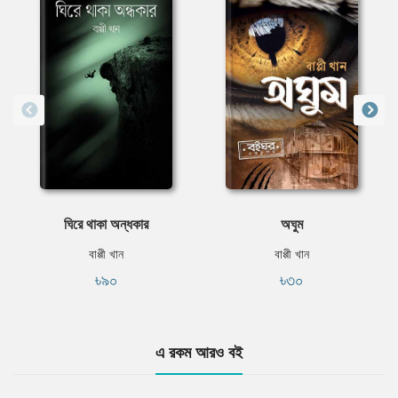
ঘিরে থাকা অন্ধকার
অঘুম
বাপ্পী খান
বাপ্পী খান
৳৯০
৳৩০
এ রকম আরও বই