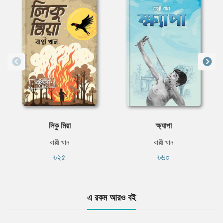
লিকু মিয়া
ক্ষ্যাপা
বাপ্পী খান
বাপ্পী খান
৳২৫
৳৬০
এ রকম আরও বই