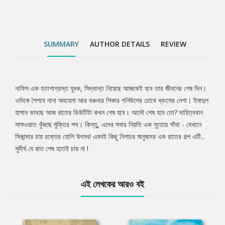
SUMMARY
AUTHOR DETAILS
REVIEW
নাফিস এক হতাশাগ্রস্ত যুবক, সিদ্ধান্ত নিয়েছে আজকেই হবে তার জীবনের শেষ দিন।
Tab
ওদিকে শৈশবে নানা অবহেলা আর বঞ্চনার শিকার গনিউলের চোখে ধ্বংসের নেশা। ইমাদুল
হাসান ভাবছে আজ রাতের ডিউটিটা কখন শেষ হবে। আদৌ শেষ হবে তো? দায়িত্ববান
Article
সাফওয়াত খুঁজছে মুক্তির পথ। কিন্তু, এদের সবার নিয়তি এক সুতোয় গাঁথা - যেখানে
সিকান্দার চায় রক্তের হোলি উৎসব! এমনই কিছু নিশাচর মানুষদের এক রাতের গল্প এটি...
সুদীর্ঘ যে রাত শেষ হতেই চায় না !
এই লেখকের আরও বই