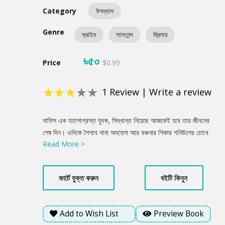
Category
উপন্যাস
Genre
ক্রাইম
সাসপেন্স
থ্রিলার
৳৫০
Price
$0.99
★
★
★
★
★
1
Review
|
Write a review
Product
নাফিস এক হতাশাগ্রস্ত যুবক, সিদ্ধান্ত নিয়েছে আজকেই হবে তার জীবনের
Summery
শেষ দিন। ওদিকে শৈশবে নানা অবহেলা আর বঞ্চনার শিকার গনিউলের চোখে
Read More >
ধ্বংসের নেশা। ইমাদুল হাসান ভাবছে আজ রাতের ডিউটিটা কখন শেষ হবে।
আদৌ শেষ হবে তো? দায়িত্ববান সাফওয়াত খুঁজছে মুক্তির পথ। কিন্তু, এদের
সবার নিয়তি এক সুতোয় গাঁথা - যেখানে সিকান্দার চায় রক্তের হোলি উৎসব!
কার্টে যুক্ত করুন
বইটি কিনুন
এমনই কিছু নিশাচর মানুষদের এক রাতের গল্প এটি... সুদীর্ঘ যে রাত শেষ হতেই
চায় না !
Add to Wish List
Preview Book