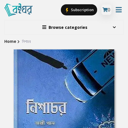
0
Subscription
Browse categories
Home
নিশাচর
Site
Breadcrumb