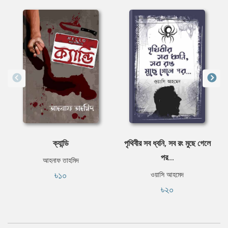
ক্যান্ডি
পৃথিবীর সব ধ্বনি, সব রং মুছে গেলে
পর...
আহনাফ তাহমিদ
৳১০
ওয়াসি আহমেদ
৳২০