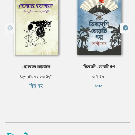
ছেলেদের মহাভারত
ভিনদেশি তেরােটি গল্প
উপেন্দ্রকিশোর রায়চৌধুরী
আলী ইমাম
ফ্রি বই
৳৩০