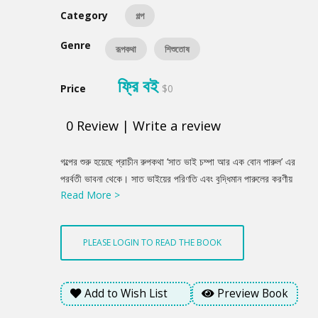
Category
গল্প
Genre
রূপকথা
শিশুতোষ
ফ্রি বই
Price
$0
0
Review
|
Write a review
Product
গল্পের শুরু হয়েছে প্রাচীন রুপকথা ‘সাত ভাই চম্পা আর এক বোন পারুল’ এর
Summery
পরর্বতী ভাবনা থেকে। সাত ভাইয়ের পরিণতি এবং বুদ্ধিমান পারুলের করণীয়
Read More >
নিয়ে গল্পে ঘটেছে নানা ঘটনার সমাবেশ। গল্পে রূপকথার পাশাপাশি বর্তমান
পরিপ্রেক্ষিত, বৈজ্ঞানিক কল্পকাহিনীর মিশেল কিশোরদের পরিচয় করিয়ে দিবে ভিন্ন
এক ভাবনার সাথে।
PLEASE LOGIN TO READ THE BOOK
Add to Wish List
Preview Book