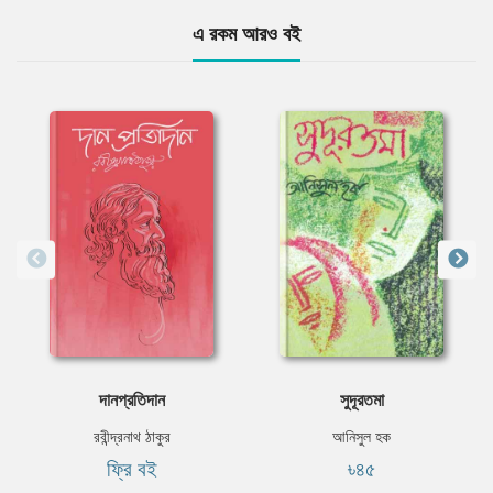
এ রকম আরও বই
দানপ্রতিদান
সুদূরতমা
রবীন্দ্রনাথ ঠাকুর
আনিসুল হক
ফ্রি বই
৳৪৫