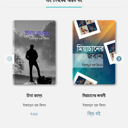
এই লেখকের আরও বই
চিতা রহস্য
মিয়াচানের জবানী
ইমদাদুল হক মিলন
ইমদাদুল হক মিলন
৳২০
ফ্রি বই