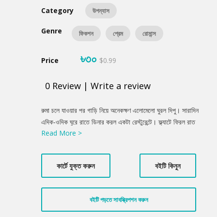
Category
উপন্যাস
Genre
ফিকশন
প্রেম
রোমান্স
৳৩০
Price
$0.99
0
Review
|
Write a review
Product
রুমা চলে যাওয়ার পর গাড়ি নিয়ে অনেকক্ষণ এলোমেলো ঘুরল দিপু। সারাদিন
Summery
এদিক-ওদিক ঘুরে রাতে ডিনার করল একটা রেস্টুরেন্টে। ফ্ল্যাটে ফিরল রাত
Read More >
দশটার দিকে। ফিরে এত নিঃসঙ্গ লাগল তার! এমনিতেই রুমার আচরণে মন খুব
খারাপ, বিষণ্ণতা কাটছেই না। সারাটা রাত ঘুমও এলো না। রুমাকে সে যতটা
চেনে, রুমা তার সিদ্ধান্ত থেকে একটুও নড়বে না। দিপু যদি বাড়ি আর জমি
কার্টে যুক্ত করুন
বইটি কিনুন
বিক্রি করে রুমাকে গুলশানের বাড়ি করার টাকা না দেয়, তাহলে রুমা আর তার
সংসারে ফিরবেই না। ডিভোর্স লেটারও পাঠিয়ে দিতে পারে। এই অবস্থায় দিপু
এখন কী করবে?
বইটি পড়তে সাবস্ক্রিপশন করুন