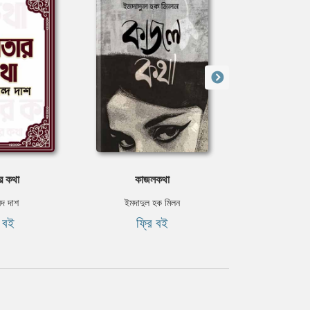
র কথা
কাজলকথা
সম্পত্তি
ন্দ দাশ
ইমদাদুল হক মিলন
রবীন্দ্রন
ি বই
ফ্রি বই
ফ্রি