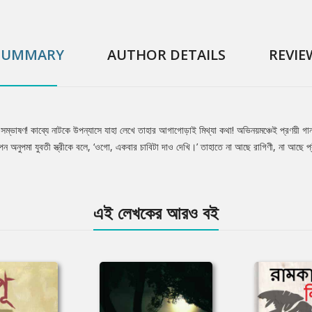
SUMMARY
AUTHOR DETAILS
REVIE
সম্ভাষণ! কাব্যে নাটকে উপন্যাসে যাহা লেখে তাহার আগাগোড়াই মিথ্যা কথা! অভিনয়মঞ্চেই প্রণয়ী গা
অনুপমা যুবতী স্ত্রীকে বলে, ‘ওগো, একবার চাবিটা দাও দেখি।’ তাহাতে না আছে রাগিণী, না আছে প্
এই লেখকের আরও বই