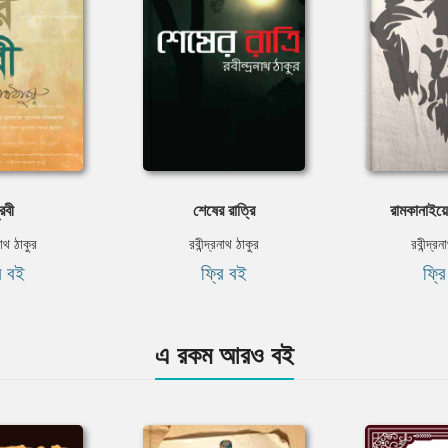
রবী
শেষের রাত্রি
রামকানাইয়ের 
নাথ ঠাকুর
রবীন্দ্রনাথ ঠাকুর
রবীন্দ্র
ি বই
ফ্রি বই
ফ্র
এ রকম আরও বই