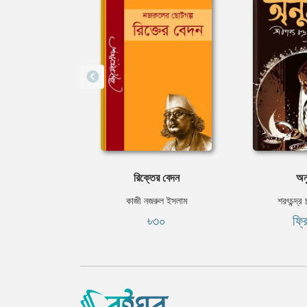
রিক্তের বেদন
অনু
কাজী নজরুল ইসলাম
শরৎচন্দ্র 
৳৩০
ফ্র