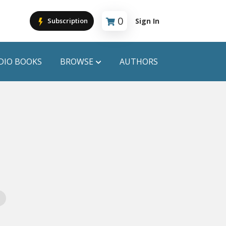
0
Sign In
Subscription
Cart is empty
DIO BOOKS
BROWSE
AUTHORS
PUBLICATIONS
ANYAPROKASH
Anyadhara
ors
Aajob Prokash
Bibliophile
Afsar Brothers