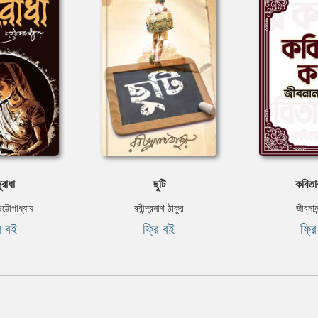
রাধা
ছুটি
কবিতা
চট্টোপাধ্যায়
রবীন্দ্রনাথ ঠাকুর
জীবনান
ি বই
ফ্রি বই
ফ্র