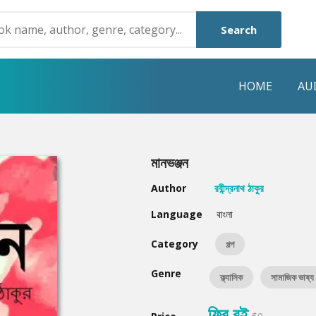
Search
HOME
AU
NRE
POPULAR AUTHORS
HIGHLIGHTS
মানভঞ্জন
Humayun Ahmed
Hot & New
Author
রবীন্দ্রনাথ ঠাকুর
Mouri Morium
Featured Event
Language
বাংলা
Mohammad Nazim Uddin
Featured Auth
Category
গল্প
Shanjana Alam
Best Seller
Genre
ক্ল্যাসিক
সামাজিক ভাষ্য
Anisul Hoque
Editors Choice
ফ্রি বই