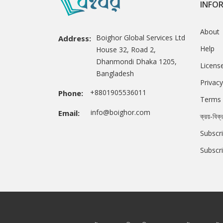
INFO
About
Boighor Global Services Ltd
Address:
Help
House 32, Road 2,
Dhanmondi Dhaka 1205,
Licens
Bangladesh
Privacy
+8801905536011
Phone:
Terms 
info@boighor.com
Email:
ক্রয়-বিক্
Subscri
Subscr