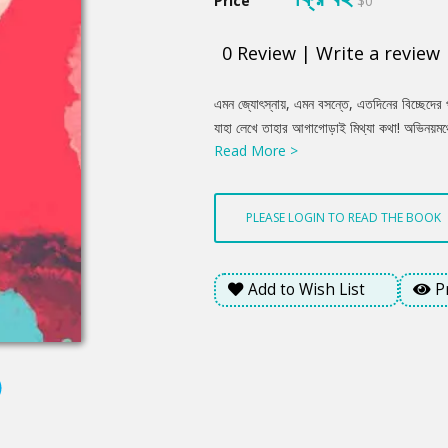
Price
$0
0
Review
|
Write a review
Product
এমন জ্যোৎস্নায়, এমন বসন্তে, এতদিনের বিচ্ছেদের 
Summery
যাহা লেখে তাহার আগাগোড়াই মিথ্যা কথা! অভিনয়মঞ্
Read More >
এবং তাহাই দেখিয়া যে দর্শকের চিত্ত বিগলিত হইয়া
অনুপমা যুবতী স্ত্রীকে বলে, ‘ওগো, একবার চাবিটা দ
তাহাতে কোনো মোহ নাই, মাধুর্য নাই— তাহা অত্যন্
PLEASE LOGIN TO READ THE BOOK
Add to Wish List
P