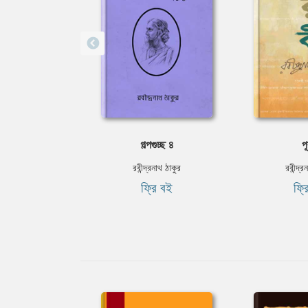
গল্পগুচ্ছ ৪
পূ
রবীন্দ্রনাথ ঠাকুর
রবীন্দ্র
ফ্রি বই
ফ্র