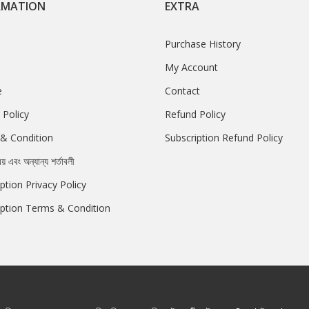
RMATION
EXTRA
Purchase History
My Account
e
Contact
 Policy
Refund Policy
& Condition
Subscription Refund Policy
রয় এবং অন্যান্য শর্তাবলী
ption Privacy Policy
iption Terms & Condition