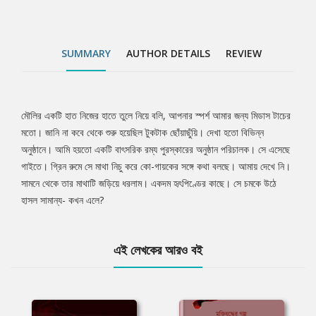
SUMMARY
AUTHOR DETAILS
REVIEW
মৌলির একটি হাত নিজের হাতে তুলে নিয়ে বলি, আপনার স্পর্শ আমার জন্য মিডাস টাচের
Tab
মতো। জানি না কবে থেকে শুরু হয়েছিল টুকটাক ছোঁয়াছুঁয়ি। দেখা হতো বিভিন্ন
অনুষ্ঠানে। আমি হয়তো একটি বাৎসরিক রম্য পুরস্কারের অনুষ্ঠান পরিচালক। সে এসেছে
Article
গাইতে। গ্রিন রুমে সে মাথা নিচু করে কো-গায়কের সঙ্গে কথা বলছে। আমায় দেখে নি।
সামনে থেকে তার মাথাটি জড়িয়ে ধরলাম। একদম হৃৎপিণ্ডের কাছে। সে চমকে উঠে
হাসল সামান্য- কখন এলে?
এই লেখকের আরও বই