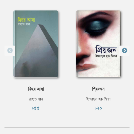
ফিরে আসা
প্রিয়জন
রাহাত খান
ইমদাদুল হক মিলন
৳৫৫
৳২০