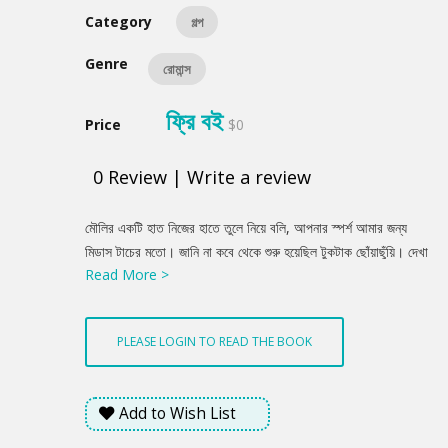
Category
গল্প
Genre
রোমান্স
ফ্রি বই
Price
$0
0
Review
|
Write a review
Product
মৌলির একটি হাত নিজের হাতে তুলে নিয়ে বলি, আপনার স্পর্শ আমার জন্য
Summery
মিডাস টাচের মতো। জানি না কবে থেকে শুরু হয়েছিল টুকটাক ছোঁয়াছুঁয়ি। দেখা
Read More >
হতো বিভিন্ন অনুষ্ঠানে। আমি হয়তো একটি বাৎসরিক রম্য পুরস্কারের অনুষ্ঠান
পরিচালক। সে এসেছে গাইতে। গ্রিন রুমে সে মাথা নিচু করে কো-গায়কের সঙ্গে
কথা বলছে। আমায় দেখে নি। সামনে থেকে তার মাথাটি জড়িয়ে ধরলাম।
PLEASE LOGIN TO READ THE BOOK
একদম হৃৎপিণ্ডের কাছে। সে চমকে উঠে হাসল সামান্য- কখন এলে?
Add to Wish List