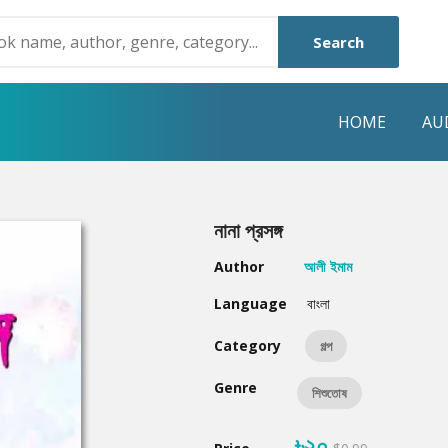
Search
HOME
AU
NRE
POPULAR AUTHORS
HIGHLIGHTS
নানা প্রসঙ্গ
Humayun Ahmed
Hot & New
Author
আলী ইমাম
Mouri Morium
Featured Event
Language
বাংলা
Mohammad Nazim Uddin
Featured Auth
Category
গল্প
Shanjana Alam
Best Seller
Genre
শিশুতোষ
Anisul Hoque
Editors Choice
৳২০