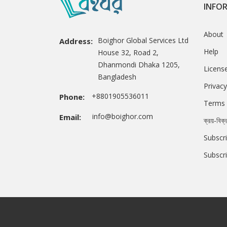
INFO
About
Boighor Global Services Ltd
Address:
Help
House 32, Road 2,
Dhanmondi Dhaka 1205,
Licens
Bangladesh
Privacy
+8801905536011
Phone:
Terms 
info@boighor.com
Email:
ক্রয়-বিক্
Subscri
Subscr