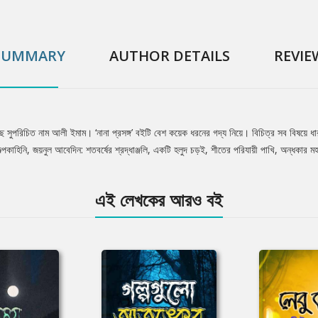
SUMMARY
AUTHOR DETAILS
REVIE
ে সুপরিচিত নাম আলী ইমাম। ‘নানা প্রসঙ্গ’ বইটি বেশ কয়েক ধরনের গদ্য নিয়ে। বিচিত্র সব বিষয়ে ধ
কাহিনি, জয়নুল আবেদিন: শতবর্ষের শ্রদ্ধাঞ্জলি, একটি হলুদ চড়ই, শীতের পরিযায়ী পাখি, অন্ধকার ম
এই লেখকের আরও বই