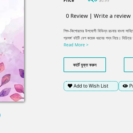
Price
$0.99
0
Review
|
Write a review
Product
শিশু-কিশোরদের উপযোগী বিভিন্ন রচনায় বাংলা সাহি
Summery
প্রসঙ্গ’ বইটি বেশ কয়েক ধরনের গদ্য নিয়ে। বিচিত্
Read More >
মধ্যে রয়েছে পরিবহন উন্নতি সভ্যতার অগ্রগতি, মধু
কল্পকাহিনি, জয়নুল আবেদিন: শতবর্ষের শ্রদ্ধাঞ্জলি, 
মহাদেশের ছায়া থেকে প্রভৃতি।
কার্টে যুক্ত করুন
Add to Wish List
P