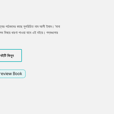
ত্যের পাঠকদের কাছে সুপরিচিত নাম আলী ইমাম। ‘নানা
র সব বিষয়ে ধারণা পাওয়া যাবে এই বইয়ে। গদ্যগুলোর
মাসের মধুফল আম, অতীতের বাংলাদেশ, বিজ্ঞান
একটি হলুদ চড়ই, শীতের পরিযায়ী পাখি, অন্ধকার
বইটি কিনুন
review Book