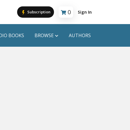
0
Sign In
Subscription
Cart is empty
DIO BOOKS
BROWSE
AUTHORS
PUBLICATIONS
ANYAPROKASH
Anyadhara
ors
Aajob Prokash
Bibliophile
Afsar Brothers