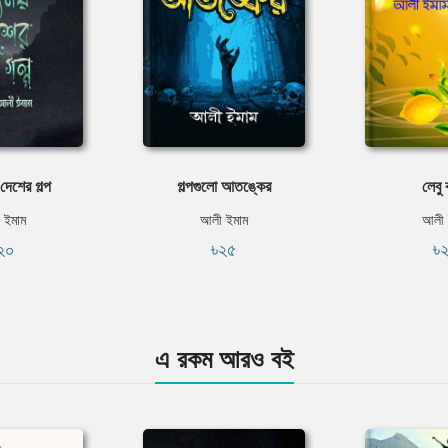
দেশের গল্প
গল্পগুলো আতঙ্কের
লেবু 
 ইমাম
আলী ইমাম
আলী 
২০
৳২৫
৳
এ রকম আরও বই