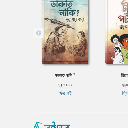
ডাকাত নাকি ?
চীনে
সুকুমার রায়
সুকুম
ফ্রি বই
ফ্র