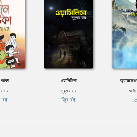
 পটকা
ওয়াসিলিসা
অ্যাডভেঞ্চ
ার রায়
সুকুমার রায়
আলী 
ি বই
ফ্রি বই
৳