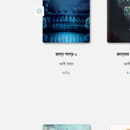
রহস্য সমগ্র-১
রহস্যময় 
আলী ইমাম
আলী
৳৩০
৳