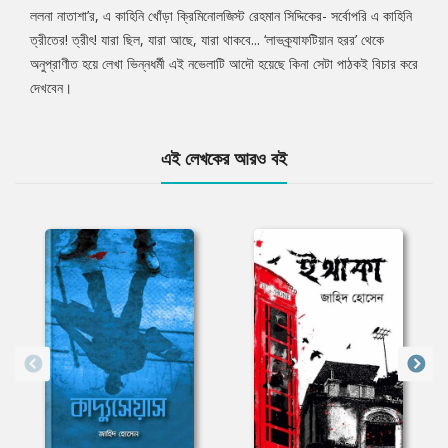
ললনা নাতাশা’র, এ কাহিনি খোঁড়া ক্রিমিনোলজিস্ট রেহমান সিদ্দিকের- সর্বোপরি এ কাহিনি
ত্রীতের! ত্রীৎ! যারা ছিল, যারা আছে, যারা থাকবে... ‘লাভক্র্যাফটিয়ান হরর’ থেকে
অনুপ্রাণীত হয়ে লেখা ভিন্নধর্মী এই নভেলাটি আদৌ হয়েছে কিনা সেটা পাঠকই বিচার করে
দেখবেন।
এই লেখকের আরও বই