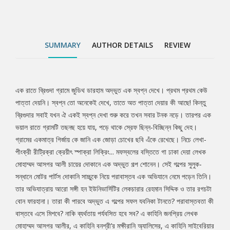
অভিযাত্রায় আরো সঙ্গী হন ইউনিভার্সিটির লেকচারার রেহমান সিদ্দিক ও তার
রগচটা বোন ফারহানা। তারা কী পারবে অদ্ভুত এ গল্পের সফল যবনিকা টানতে?
পরাবাস্তবতা কী বাস্তবে এসে মিশবে? নাকি ব্যর্থতায় পর্যবসিত হবে সব? এ
কাহিনি জনপ্রিয় লেখক মোহাম্মদ আসগর আলীর, এ কাহিনি বনশ্রী’র মক্ষীরানি
SUMMARY
AUTHOR DETAILS
REVIEW
অ্যালিসের, এ কাহিনি সাইবেরিয়ার ললনা নাতাশা’র, এ কাহিনি খোঁড়া
ক্রিমিনোলজিস্ট রেহমান সিদ্দিকের- সর্বোপরি এ কাহিনি ত্রীতের! ত্রীৎ! যারা
ছিল, যারা আছে, যারা থাকবে... ‘লাভক্র্যাফটিয়ান হরর’ থেকে অনুপ্রাণীত হয়ে
লেখা ভিন্নধর্মী এই নভেলাটি আদৌ হয়েছে কিনা সেটা পাঠকই বিচার করে
এক রাতে ব্রিগুদা গ্রামে জুডিথ ডারহাম অদ্ভুত এক স্বপ্ন দেখে। প্রথম প্রথম কেউ
Tab
দেখবেন।
পাত্তা দেয়নি। স্বপ্ন তো অনেকেই দেখে, তাতে অত পাত্তা দেয়ার কী আছে! কিন্তু
ব্রিগুদার সবাই যখন ঐ একই স্বপ্ন দেখা শুরু করে তখন সবার টনক নড়ে। তারপর এক
Article
ভয়াল রাতে গ্রামটি তছনছ হয়ে যায়, পড়ে থাকে স্রেফ ছিন্ন-বিচ্ছিন্ন কিছু দেহ।
গ্রামের একমাত্র গির্জায় কে জানি এক জোড়া চোখের ছবি এঁকে রেখেছে। নিচে লেখা-
পীংক্রী রীট্রিক্রা ক্রেয়ীৎ স্পাক্রা লিক্রিং... মফস্বলের বস্তিতে গা ঢাকা দেয়া লেখক
মোহাম্মদ আসগর আলী চায়ের দোকানে এক অদ্ভুত গল্প শোনেন। সেই গল্পের সুলুক-
সন্ধানে মোটর পার্টস দোকানি সাচ্চুকে নিয়ে পরাবাস্তব এক অভিযানে নেমে পড়েন তিনি।
তার অভিযাত্রায় আরো সঙ্গী হন ইউনিভার্সিটির লেকচারার রেহমান সিদ্দিক ও তার রগচটা
বোন ফারহানা। তারা কী পারবে অদ্ভুত এ গল্পের সফল যবনিকা টানতে? পরাবাস্তবতা কী
বাস্তবে এসে মিশবে? নাকি ব্যর্থতায় পর্যবসিত হবে সব? এ কাহিনি জনপ্রিয় লেখক
মোহাম্মদ আসগর আলীর, এ কাহিনি বনশ্রী’র মক্ষীরানি অ্যালিসের, এ কাহিনি সাইবেরিয়ার