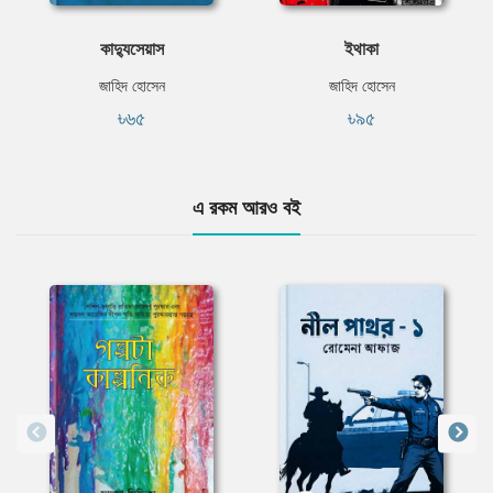
কাদ্যুসেয়াস
ইথাকা
জাহিদ হোসেন
জাহিদ হোসেন
৳৬৫
৳৯৫
এ রকম আরও বই