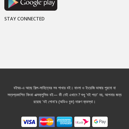
STAY CONNECTED
বইঘর-এ আছে শিল্প-সাহিত্যের সব শাখার বই। বাংলা ও ইংরেজি ভাষার পুরনো বা
সদ্যপ্রকাশিত কিংবা এক্সক্লুসিভ বই— কী নেই এখানে ? শুধু 'বই পড়া' নয়, আপনার জন্য
রয়েছে 'বই শোনা'র (অডিও বুক) দারুণ ব্যবস্থা।