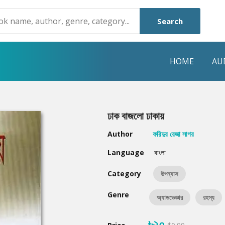
Search
HOME
AU
NRE
POPULAR AUTHORS
HIGHLIGHTS
ঢাক বাজলো ঢাকায়
Humayun Ahmed
Hot & New
Author
ফরিদুর রেজা সাগর
Mouri Morium
Featured Event
Language
বাংলা
Mohammad Nazim Uddin
Featured Auth
Category
উপন্যাস
Shanjana Alam
Best Seller
Genre
অ্যাডভেঞ্চার
রহস্য
Anisul Hoque
Editors Choice
৳২০