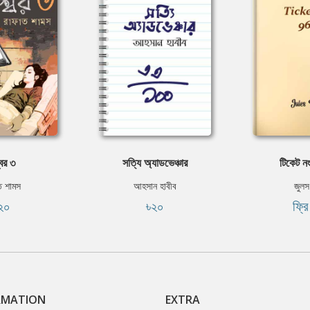
বর ৩
সত্যি অ্যাডভেঞ্চার
টিকেট ন
ত শামস
আহসান হাবীব
জুলস 
২০
৳২০
ফ্র
RMATION
EXTRA