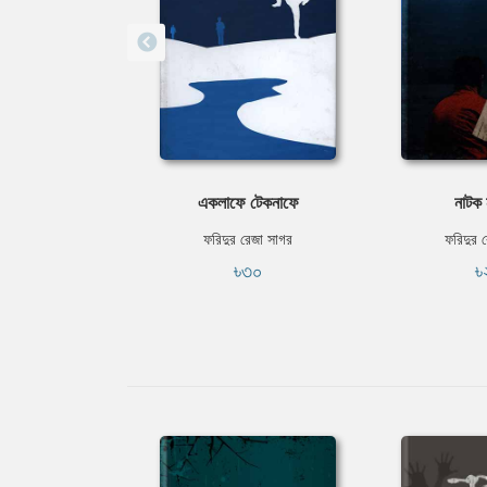
একলাফে টেকনাফে
নাটক 
ফরিদুর রেজা সাগর
ফরিদুর 
৳৩০
৳