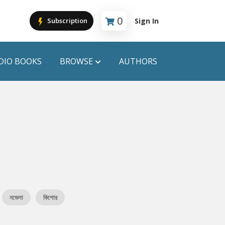
0
Sign In
Subscription
Cart is empty
DIO BOOKS
BROWSE
AUTHORS
PUBLICATIONS
ANYAPROKASH
Anyadhara
ors
Aajob Prokash
Bibliophile
নভেলা
কিশোর
Afsar Brothers