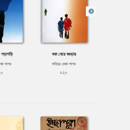
গড়াগড়ি
বকা খেয়ে বগুড়ায়
কাকু যখন ক
েজা সাগর
ফরিদুর রেজা সাগর
ফরিদুর রে
২০
৳২০
৳২