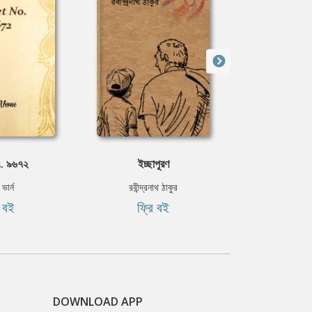
ং. ৯৬৭২
ইচ্ছাপূরণ
অহ
ভার্ন
রবীন্দ্রনাথ ঠাকুর
ইসরাত ম
ি বই
ফ্রি বই
৳৪
DOWNLOAD APP