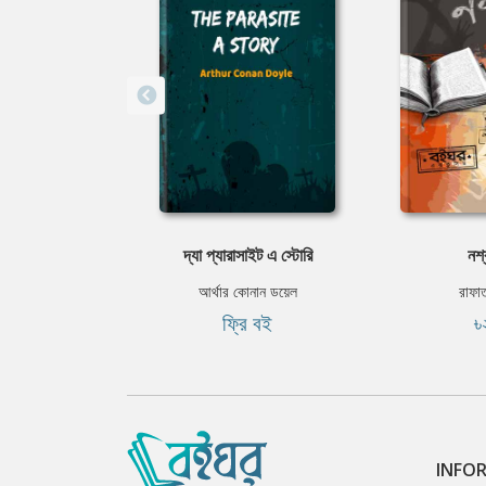
দ্যা প্যারাসাইট এ স্টোরি
নশ্
আর্থার কোনান ডয়েল
রাফা
ফ্রি বই
৳
INFO