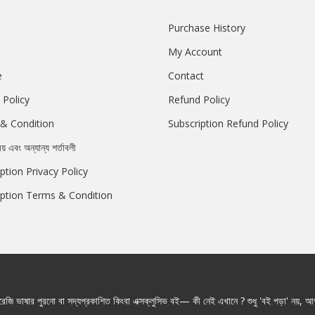
Purchase History
My Account
e
Contact
 Policy
Refund Policy
& Condition
Subscription Refund Policy
রয় এবং অন্যান্য শর্তাবলী
ption Privacy Policy
iption Terms & Condition
জি ভাষার পুরনো বা সদ্যপ্রকাশিত কিংবা এক্সক্লুসিভ বই— কী নেই এখানে ? শুধু 'বই পড়া' নয়, আপ