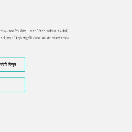
ে পড়ে ভেঙে গিয়েছিল। তখন মিসেস আবিদুর রহমানই
েখেছিলেন। কিন্ত পতুলটা ভেঙে যাওয়ার কারণে সেখান
খন তাদের চোখে পড়েনি। কিন্তু সেই গ্যাসটাই আঘাত
কারণে কোনো ডাক্তারই কারণটা ধরতে পারছিল না।
বইটি কিনুন