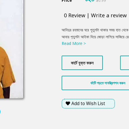
Price
$0.99
0
Review
|
Write a review
Product
আবিদুর রহমানের ঘরে পুতুলটা থাকার সময় হাত থেক
Summery
আবার পুতুলটা আইকা দিয়ে জোড়া লাগিয়ে সাজিয়ে র
Read More >
থেকে কোনো একটা গ্যাস বেরিয়েছিল, যে গ্যাসটা ত
করেছে সরাসরি আবিদুর রহমানের কণ্ঠনালীতে। যে 
কিন্তু ছোটকাকু সবসময়ই অন্য রকম চিন্তা করেন।
কার্টে যুক্ত করুন
বইটি পড়তে সাবস্ক্রিপশন করুন
Add to Wish List