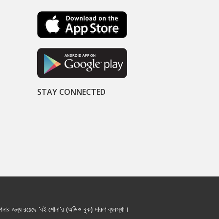
STAY CONNECTED
নার জন্য রয়েছে 'বই শোনা'র (অডিও বুক) দারুণ ব্যবস্থা।