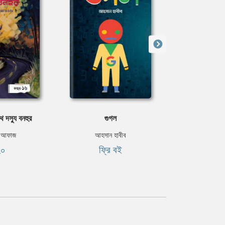
থে দস্যু বনহুর
গুগল
ভালো থে
া আফাজ
আহসান হাবীব
শানজান
২০
ফ্রি বই
৳৮