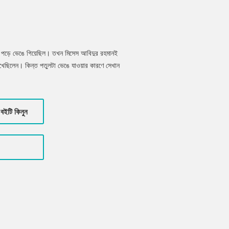
ে পড়ে ভেঙে গিয়েছিল। তখন মিসেস আবিদুর রহমানই
েখেছিলেন। কিন্ত পতুলটা ভেঙে যাওয়ার কারণে সেখান
খন তাদের চোখে পড়েনি। কিন্তু সেই গ্যাসটাই আঘাত
কারণে কোনো ডাক্তারই কারণটা ধরতে পারছিল না।
বইটি কিনুন