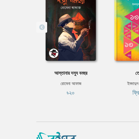
আস্তানায় দস্যু বনহুর
ত
রোমেনা আফাজ
ইমদাদুল
৳২০
ফ্র