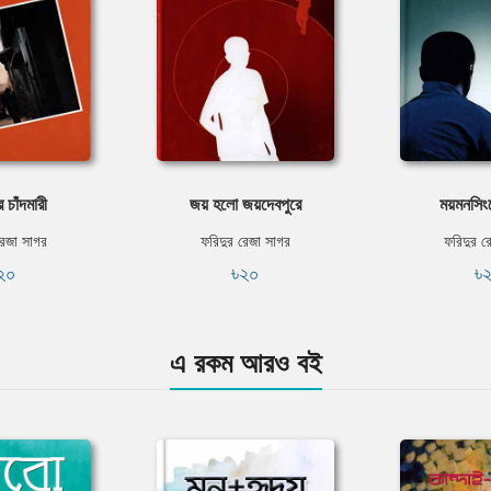
র চাঁদমারী
জয় হলো জয়দেবপুরে
ময়মনসিং
রেজা সাগর
ফরিদুর রেজা সাগর
ফরিদুর র
২০
৳২০
৳
এ রকম আরও বই