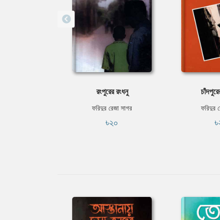
রংপুরের রংধনু
চাঁদপুরে
ফরিদুর রেজা সাগর
ফরিদুর 
৳২০
৳