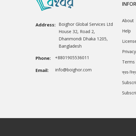
INFO
About
Boighor Global Services Ltd
Address:
Help
House 32, Road 2,
Dhanmondi Dhaka 1205,
Licens
Bangladesh
Privacy
+8801905536011
Phone:
Terms 
info@boighor.com
Email:
ক্রয়-বিক্
Subscri
Subscr