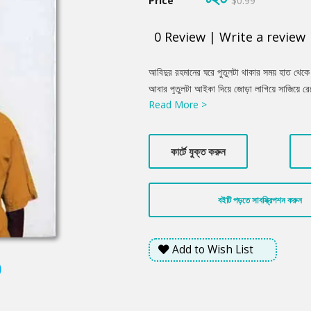
Price
$0.99
0
Review
|
Write a review
Product
আবিদুর রহমানের ঘরে পুতুলটা থাকার সময় হাত থেক
Summery
আবার পুতুলটা আইকা দিয়ে জোড়া লাগিয়ে সাজিয়ে র
Read More >
থেকে কোনো একটা গ্যাস বেরিয়েছিল, যে গ্যাসটা ত
করেছে সরাসরি আবিদুর রহমানের কণ্ঠনালীতে। যে 
কিন্তু ছোটকাকু সবসময়ই অন্য রকম চিন্তা করেন।
কার্টে যুক্ত করুন
বইটি পড়তে সাবস্ক্রিপশন করুন
Add to Wish List