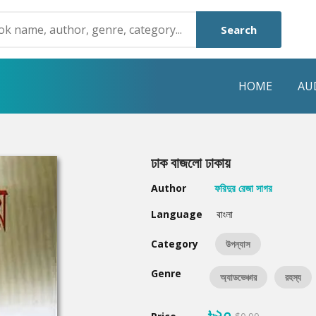
Search
HOME
AU
NRE
POPULAR AUTHORS
HIGHLIGHTS
ঢাক বাজলো ঢাকায়
Humayun Ahmed
Hot & New
Author
ফরিদুর রেজা সাগর
Mouri Morium
Featured Event
Language
বাংলা
Mohammad Nazim Uddin
Featured Auth
Category
উপন্যাস
Shanjana Alam
Best Seller
Genre
অ্যাডভেঞ্চার
রহস্য
Anisul Hoque
Editors Choice
৳২০