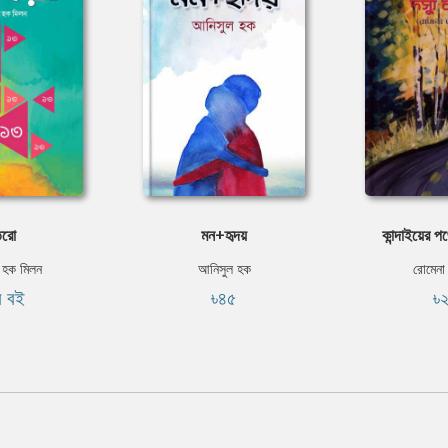
েরো
মন+হৃদয়
কান্দাইয়ের প
 হক মিলন
আনিসুল হক
রোমেন
ি বই
৳৪৫
৳