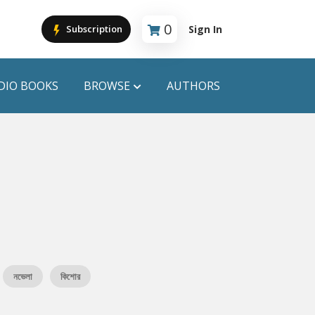
0
Sign In
Subscription
Cart is empty
DIO BOOKS
BROWSE
AUTHORS
PUBLICATIONS
ANYAPROKASH
Anyadhara
ors
Aajob Prokash
Bibliophile
নভেলা
কিশোর
Afsar Brothers