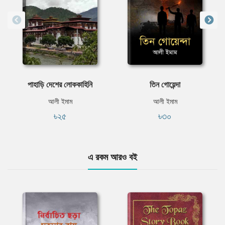
পাহাড়ি দেশের লােককাহিনি
তিন গোয়েন্দা
আলী ইমাম
আলী ইমাম
৳২৫
৳৩০
এ রকম আরও বই