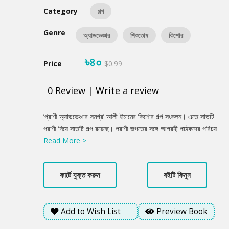
Category
গল্প
Genre
অ্যাডভেঞ্চার
শিশুতোষ
কিশোর
৳৪০
Price
$0.99
0
Review
|
Write a review
Product
‘প্রাণী অ্যাডভেঞ্চার সমগ্র’ আলী ইমামের কিশোর গল্প সংকলন। এতে সাতটি
Summery
প্রাণী নিয়ে সাতটি গল্প রয়েছে। প্রাণী জগতের সঙ্গে আগ্রহী পাঠকদের পরিচয়
Read More >
করিয়ে দিয়েছেন তিনি। গল্পচ্ছলে রহস্যময় প্রাণী জগত সম্পর্কে অনেক কিছুই
জানিয়েছেন লেখক।
কার্টে যুক্ত করুন
বইটি কিনুন
Add to Wish List
Preview Book