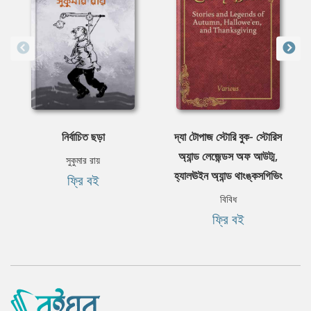
নির্বাচিত ছড়া
দ্যা টোপাজ স্টোরি বুক- স্টোরিস
অ্যান্ড লেজেন্ডস অফ আউট্ম,
সুকুমার রায়
হ্যালঊইন অ্যান্ড থাংঙ্কসগিভিং
ফ্রি বই
বিবিধ
ফ্রি বই