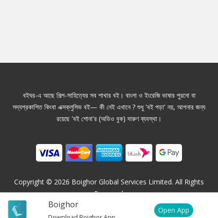
বইঘর-এ আছে শিল্প-সাহিত্যের সব শাখার বই। বাংলা ও ইংরেজি ভাষার পুরনো বা
সদ্যপ্রকাশিত কিংবা এক্সক্লুসিভ বই— কী নেই এখানে ? শুধু 'বই পড়া' নয়, আপনার জন্য
রয়েছে 'বই শোনা'র (অডিও বুক) দারুণ ব্যবস্থা।
Copyright ©
2026
Boighor Global Services Limited. All Rights
Reserved.
Boighor
Open App
Download Boighor App