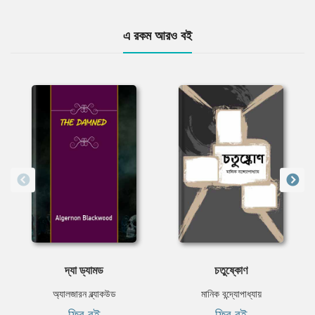
এ রকম আরও বই
দ্যা ড্যামড
চতুষ্কোণ
অ্যালজারন ব্ল্যাকউড
মানিক বন্দ্যোপাধ্যায়
ফ্রি বই
ফ্রি বই