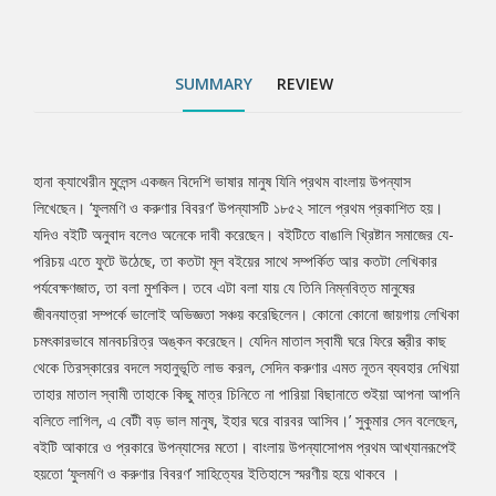
লাগিল, এ বেটী বড় ভাল মানুষ, ইহার ঘরে বারবর আসিব।’ সুকুমার সেন
বলেছেন, বইটি আকারে ও প্রকারে উপন্যাসের মতো। বাংলায় উপন্যাসোপম
প্রথম আখ্যানরূপেই হয়তো ‘ফুলমণি ও করুণার বিবরণ’ সাহিত্যের ইতিহাসে
SUMMARY
REVIEW
স্মরণীয় হয়ে থাকবে ।
হানা ক্যাথেরীন মুলেন্স একজন বিদেশি ভাষার মানুষ যিনি প্রথম বাংলায় উপন্যাস
Tab
লিখেছেন। ‘ফুলমণি ও করুণার বিবরণ’ উপন্যাসটি ১৮৫২ সালে প্রথম প্রকাশিত হয়।
যদিও বইটি অনুবাদ বলেও অনেকে দাবী করেছেন। বইটিতে বাঙালি খ্রিষ্টান সমাজের যে-
Article
পরিচয় এতে ফুটে উঠেছে, তা কতটা মূল বইয়ের সাথে সম্পর্কিত আর কতটা লেখিকার
পর্যবেক্ষণজাত, তা বলা মুশকিল। তবে এটা বলা যায় যে তিনি নিম্নবিত্ত মানুষের
জীবনযাত্রা সম্পর্কে ভালোই অভিজ্ঞতা সঞ্চয় করেছিলেন। কোনো কোনো জায়গায় লেখিকা
চমৎকারভাবে মানবচরিত্র অঙ্কন করেছেন। যেদিন মাতাল স্বামী ঘরে ফিরে স্ত্রীর কাছ
থেকে তিরস্কারের বদলে সহানুভূতি লাভ করল, সেদিন করুণার এমত নূতন ব্যবহার দেখিয়া
তাহার মাতাল স্বামী তাহাকে কিছু মাত্র চিনিতে না পারিয়া বিছানাতে শুইয়া আপনা আপনি
বলিতে লাগিল, এ বেটী বড় ভাল মানুষ, ইহার ঘরে বারবর আসিব।’ সুকুমার সেন বলেছেন,
বইটি আকারে ও প্রকারে উপন্যাসের মতো। বাংলায় উপন্যাসোপম প্রথম আখ্যানরূপেই
হয়তো ‘ফুলমণি ও করুণার বিবরণ’ সাহিত্যের ইতিহাসে স্মরণীয় হয়ে থাকবে ।