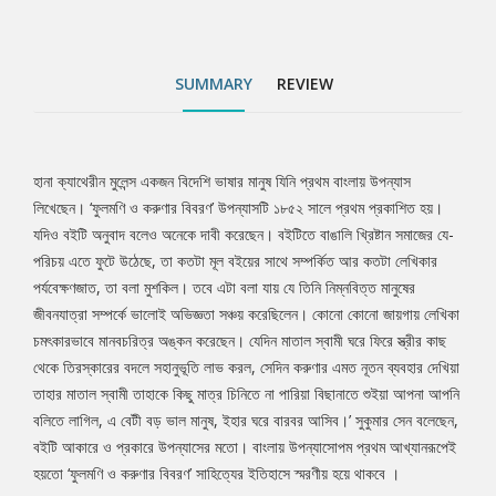
লাগিল, এ বেটী বড় ভাল মানুষ, ইহার ঘরে বারবর আসিব।’ সুকুমার সেন
বলেছেন, বইটি আকারে ও প্রকারে উপন্যাসের মতো। বাংলায় উপন্যাসোপম
প্রথম আখ্যানরূপেই হয়তো ‘ফুলমণি ও করুণার বিবরণ’ সাহিত্যের ইতিহাসে
SUMMARY
REVIEW
স্মরণীয় হয়ে থাকবে ।
হানা ক্যাথেরীন মুলেন্স একজন বিদেশি ভাষার মানুষ যিনি প্রথম বাংলায় উপন্যাস
Tab
লিখেছেন। ‘ফুলমণি ও করুণার বিবরণ’ উপন্যাসটি ১৮৫২ সালে প্রথম প্রকাশিত হয়।
যদিও বইটি অনুবাদ বলেও অনেকে দাবী করেছেন। বইটিতে বাঙালি খ্রিষ্টান সমাজের যে-
Article
পরিচয় এতে ফুটে উঠেছে, তা কতটা মূল বইয়ের সাথে সম্পর্কিত আর কতটা লেখিকার
পর্যবেক্ষণজাত, তা বলা মুশকিল। তবে এটা বলা যায় যে তিনি নিম্নবিত্ত মানুষের
জীবনযাত্রা সম্পর্কে ভালোই অভিজ্ঞতা সঞ্চয় করেছিলেন। কোনো কোনো জায়গায় লেখিকা
চমৎকারভাবে মানবচরিত্র অঙ্কন করেছেন। যেদিন মাতাল স্বামী ঘরে ফিরে স্ত্রীর কাছ
থেকে তিরস্কারের বদলে সহানুভূতি লাভ করল, সেদিন করুণার এমত নূতন ব্যবহার দেখিয়া
তাহার মাতাল স্বামী তাহাকে কিছু মাত্র চিনিতে না পারিয়া বিছানাতে শুইয়া আপনা আপনি
বলিতে লাগিল, এ বেটী বড় ভাল মানুষ, ইহার ঘরে বারবর আসিব।’ সুকুমার সেন বলেছেন,
বইটি আকারে ও প্রকারে উপন্যাসের মতো। বাংলায় উপন্যাসোপম প্রথম আখ্যানরূপেই
হয়তো ‘ফুলমণি ও করুণার বিবরণ’ সাহিত্যের ইতিহাসে স্মরণীয় হয়ে থাকবে ।