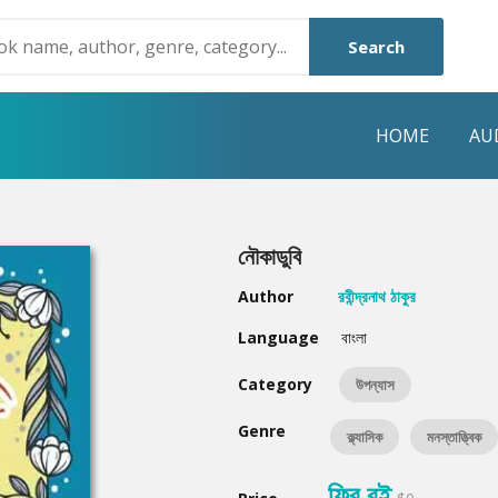
Search
HOME
AU
NRE
POPULAR AUTHORS
HIGHLIGHTS
নৌকাডুবি
Humayun Ahmed
Hot & New
Author
রবীন্দ্রনাথ ঠাকুর
Mouri Morium
Featured Event
Language
বাংলা
Mohammad Nazim Uddin
Featured Auth
Category
উপন্যাস
Shanjana Alam
Best Seller
Genre
ক্ল্যাসিক
মনস্তাত্ত্বিক
Anisul Hoque
Editors Choice
ফ্রি বই