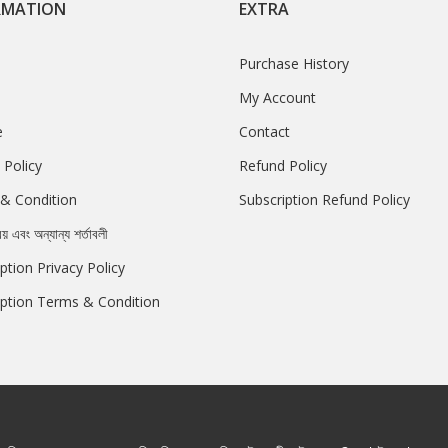
RMATION
EXTRA
Purchase History
My Account
e
Contact
 Policy
Refund Policy
& Condition
Subscription Refund Policy
রয় এবং অন্যান্য শর্তাবলী
ption Privacy Policy
iption Terms & Condition