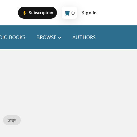
0
Sign In
Subscription
Cart is empty
DIO BOOKS
BROWSE
AUTHORS
PUBLICATIONS
ANYAPROKASH
Anyadhara
ors
Aajob Prokash
Bibliophile
রোমান্স
Afsar Brothers