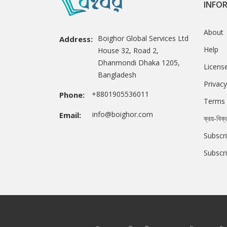
INFO
About
Boighor Global Services Ltd
Address:
Help
House 32, Road 2,
Dhanmondi Dhaka 1205,
Licens
Bangladesh
Privacy
+8801905536011
Phone:
Terms 
info@boighor.com
Email:
ক্রয়-বিক্
Subscri
Subscr