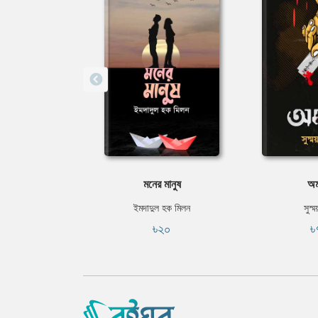
মনের মানুষ
অম
ইমদাদুল হক মিলন
সুস্ম
৳২০
৳