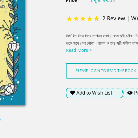
Price
$0
★
★
★
★
★
2
Review
|
Wr
Product
নির্ধারিত দিনে বিয়ে সম্পন্ন হলো। বরযাত্রী নৌকা 
Summery
ঝড়ে ডুবে গেল নৌকা। রমেশ ও তার স্ত্রী সুশীলা ছাড
Read More >
মধ্যে অনেক অসামঞ্জস্যতা দেখতে পেল। সুশীলার ভা
উকিল। তাছাড়া সে জানায় তার নাম কমলা। রমেশ কৌ
বাবা-মা মৃত এবং স্বামীর নাম নলিনাক্ষ। রমেশ বুঝে যা
PLEASE LOGIN TO READ THE BOOK
রমেশের আবার যোগাযোগ হয়। কিন্তু রমেশ হেমকে কি
প্রস্তাব দেয়।
Add to Wish List
P