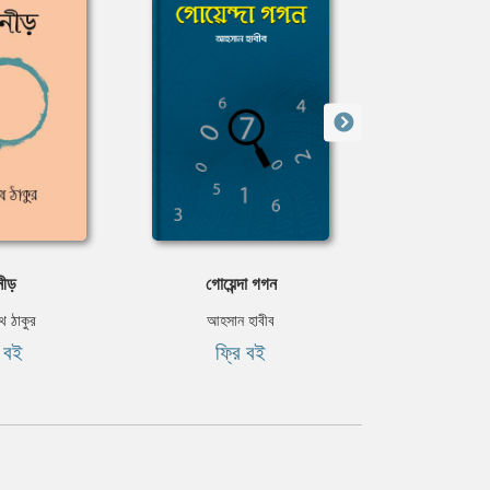
টনীড়
গোয়েন্দা গগন
একাদশী 
নাথ ঠাকুর
আহসান হাবীব
শরৎচন্দ্র চট
ি বই
ফ্রি বই
ফ্রি