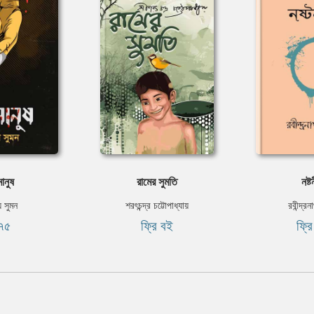
ানুষ
রামের সুমতি
নষ্
য় সুমন
শরৎচন্দ্র চট্টোপাধ্যায়
রবীন্দ্র
৭৫
ফ্রি বই
ফ্র