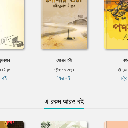
ুরস্কার
সোনার তরী
পণর
নাথ ঠাকুর
রবীন্দ্রনাথ ঠাকুর
রবীন্দ্র
ি বই
ফ্রি বই
ফ্র
এ রকম আরও বই