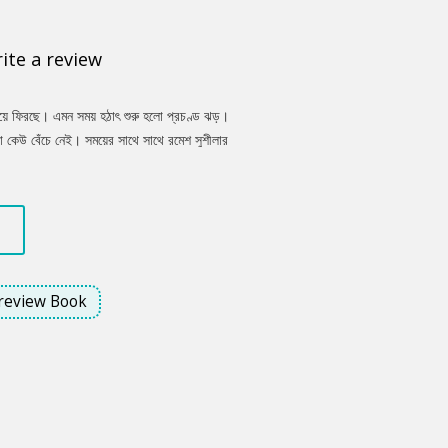
ite a review
দিয়ে ফিরছে। এমন সময় হঠাৎ শুরু হলো প্রচণ্ড ঝড়।
়া কেউ বেঁচে নেই। সময়ের সাথে সাথে রমেশ সুশীলার
ষ্যমতে, তার স্বামী চিকিৎসক। কিন্তু রমেশ একজন
শলে জানতে পারে সে মামার কাছে মানুষ হয়েছে, তার
য় কমলা তার স্ত্রী নয়। বেশ কিছুদিন পর হেমের সঙ্গে
ছু জানাতে পারে না। একসময় রমেশ হেমকে বিয়ের
review Book