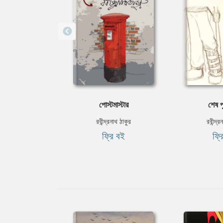
পোস্টমাস্টার
শেষ প
রবীন্দ্রনাথ ঠাকুর
রবীন্দ্র
ফ্রি বই
ফ্র