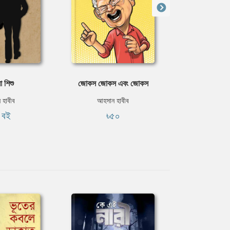
ে শিশু
জোকস জোকস এবং জোকস
নিল ডাউনে ফ
 হাবীব
আহসান হাবীব
আহসান 
ি বই
৳৫০
ফ্রি