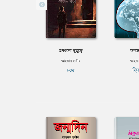
গল্পগুলো ভূতুড়ে
অবচে
আহসান হাবীব
আহসান
৳৩৫
ফ্র