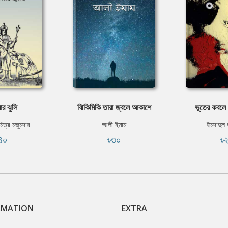
ার ঝুলি
ঝিকিমিকি তারা জ্বলে আকাশে
ভূতের কবলে 
 মিত্র মজুমদার
আলী ইমাম
ইমদাদুল
৪০
৳৩০
৳
RMATION
EXTRA