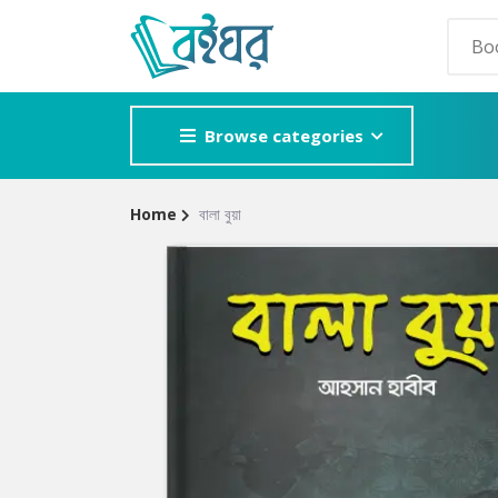
Browse categories
Home
বালা বুয়া
Site
POPULAR GE
Breadcrumb
Adventure
Mystery
Romance
Horror
Detective