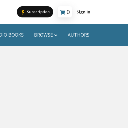
0
Sign In
Subscription
Cart is empty
DIO BOOKS
BROWSE
AUTHORS
PUBLICATIONS
ANYAPROKASH
Anyadhara
ors
Aajob Prokash
Bibliophile
Afsar Brothers