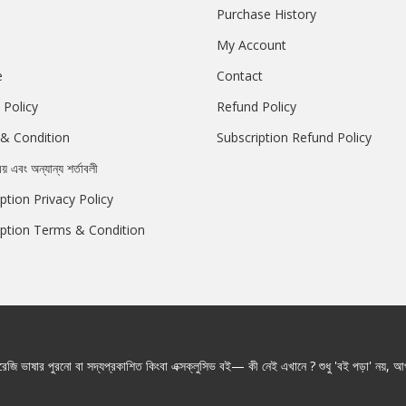
Purchase History
My Account
e
Contact
 Policy
Refund Policy
& Condition
Subscription Refund Policy
রয় এবং অন্যান্য শর্তাবলী
ption Privacy Policy
iption Terms & Condition
জি ভাষার পুরনো বা সদ্যপ্রকাশিত কিংবা এক্সক্লুসিভ বই— কী নেই এখানে ? শুধু 'বই পড়া' নয়, আপ