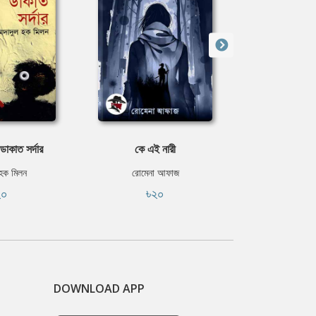
ডাকাত সর্দার
কে এই নারী
নান্টু ঝান্টুর
 হক মিলন
রোমেনা আফাজ
শাম্মী 
২০
৳২০
৳৩
DOWNLOAD APP